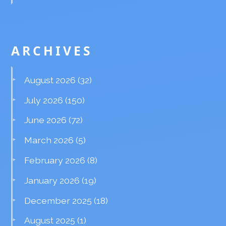
ARCHIVES
August 2026
(32)
July 2026
(150)
June 2026
(72)
March 2026
(5)
February 2026
(8)
January 2026
(19)
December 2025
(18)
August 2025
(1)