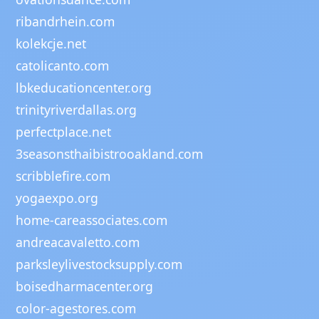
ribandrhein.com
kolekcje.net
catolicanto.com
lbkeducationcenter.org
trinityriverdallas.org
perfectplace.net
3seasonsthaibistrooakland.com
scribblefire.com
yogaexpo.org
home-careassociates.com
andreacavaletto.com
parksleylivestocksupply.com
boisedharmacenter.org
color-agestores.com