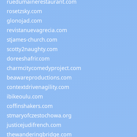
ruedumainerestaurant.com
rosetzsky.com
glonojad.com
revistanuevagrecia.com
stjames-church.com
scotty2naughty.com
doreeshafrir.com
charmcitycomedyproject.com
beawareproductions.com
contextdrivenagility.com
ibikeoulu.com
coffinshakers.com
stmaryofczestochowa.org
justicejudifrench.com
thewanderingbridge.com