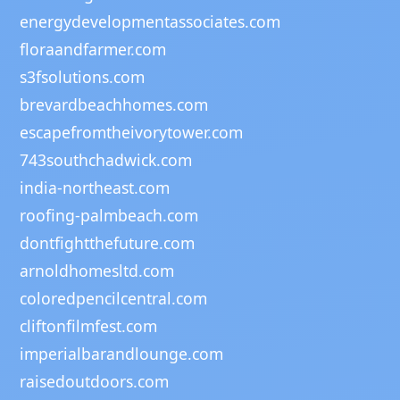
energydevelopmentassociates.com
floraandfarmer.com
s3fsolutions.com
brevardbeachhomes.com
escapefromtheivorytower.com
743southchadwick.com
india-northeast.com
roofing-palmbeach.com
dontfightthefuture.com
arnoldhomesltd.com
coloredpencilcentral.com
cliftonfilmfest.com
imperialbarandlounge.com
raisedoutdoors.com