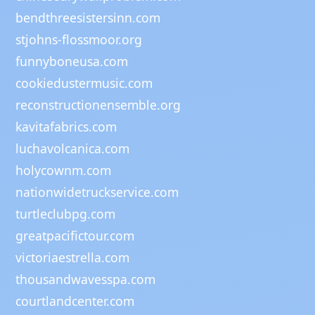
bendthreesistersinn.com
stjohns-flossmoor.org
funnyboneusa.com
cookiedustermusic.com
reconstructionensemble.org
kavitafabrics.com
luchavolcanica.com
holycownm.com
nationwidetruckservice.com
turtleclubpg.com
greatpacifictour.com
victoriaestrella.com
thousandwavesspa.com
courtlandcenter.com