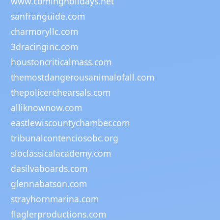
www.comingholidays.net
sanfranguide.com
charmoryllc.com
3dracinginc.com
houstoncriticalmass.com
themostdangerousanimalofall.com
thepolicerehearsals.com
alliknownow.com
eastlewiscountychamber.com
tribunalcontenciosobc.org
sloclassicalacademy.com
dasilvaboards.com
glennabatson.com
strayhornmarina.com
flaglerproductions.com