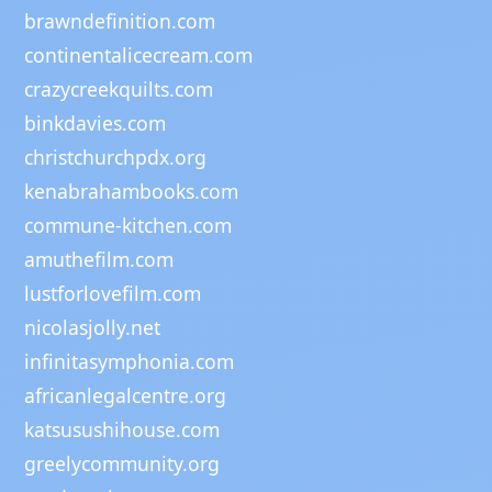
brawndefinition.com
continentalicecream.com
crazycreekquilts.com
binkdavies.com
christchurchpdx.org
kenabrahambooks.com
commune-kitchen.com
amuthefilm.com
lustforlovefilm.com
nicolasjolly.net
infinitasymphonia.com
africanlegalcentre.org
katsusushihouse.com
greelycommunity.org