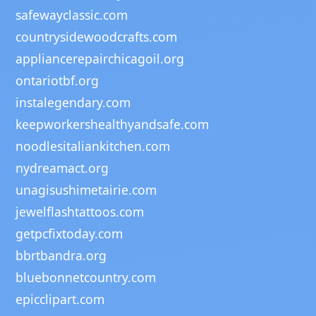
safewayclassic.com
countrysidewoodcrafts.com
appliancerepairchicagoil.org
ontariotbf.org
instalegendary.com
keepworkershealthyandsafe.com
noodlesitaliankitchen.com
nydreamact.org
unagisushimetairie.com
jewelflashtattoos.com
getpcfixtoday.com
bbrtbandra.org
bluebonnetcountry.com
epicclipart.com