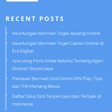
RECENT POSTS
Keuntungan Bermain Togel Jepang Online
Keuntungan Bermain Togel Casino Online di
Era Digital
Apa yang Perlu Anda Ketahui Tentang Agen
Sbobet Terpercaya
Panduan Bermain Slot Demo IDN Play: Tips
dan Trik Menang Besar
Daftar Situs Slot Terpercaya dan Terbaik di
Indonesia