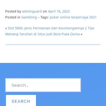
Posted by
adminguard
on
April 18, 2025
Posted in
Gambling
– Tags:
poker online terpercaya 2021
«
Slot 5000: Jenis Permainan dan Keuntungannya
|
Tips
Menang Taruhan di Situs Judi Bola Piala Dunia
»