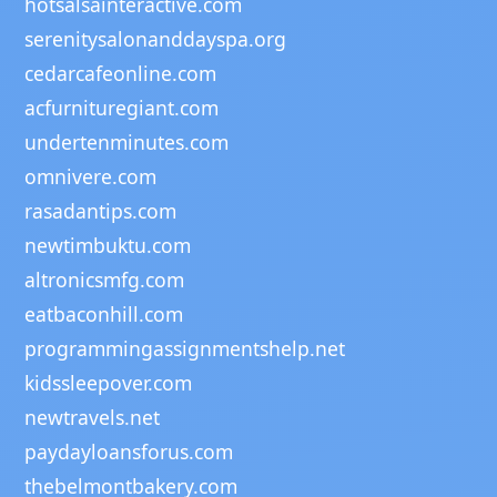
hotsalsainteractive.com
serenitysalonanddayspa.org
cedarcafeonline.com
acfurnituregiant.com
undertenminutes.com
omnivere.com
rasadantips.com
newtimbuktu.com
altronicsmfg.com
eatbaconhill.com
programmingassignmentshelp.net
kidssleepover.com
newtravels.net
paydayloansforus.com
thebelmontbakery.com