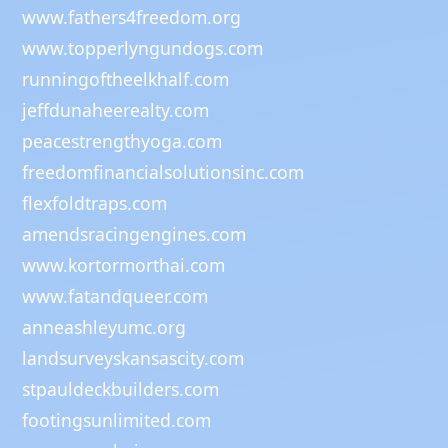
www.fathers4freedom.org
www.topperlyngundogs.com
runningoftheelkhalf.com
jeffdunaheerealty.com
peacestrengthyoga.com
freedomfinancialsolutionsinc.com
flexfoldtraps.com
amendsracingengines.com
www.kortormorthai.com
www.fatandqueer.com
anneashleyumc.org
landsurveyskansascity.com
stpauldeckbuilders.com
footingsunlimited.com