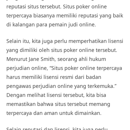
reputasi situs tersebut. Situs poker online
terpercaya biasanya memiliki reputasi yang baik
di kalangan para pemain judi online.
Selain itu, kita juga perlu memperhatikan lisensi
yang dimiliki oleh situs poker online tersebut.
Menurut Jane Smith, seorang ahli hukum
perjudian online, “Situs poker online terpercaya
harus memiliki lisensi resmi dari badan
pengawas perjudian online yang terkemuka.”
Dengan melihat lisensi tersebut, kita bisa
memastikan bahwa situs tersebut memang
terpercaya dan aman untuk dimainkan.
Selain reputasi dan lisensi, kita juga perlu