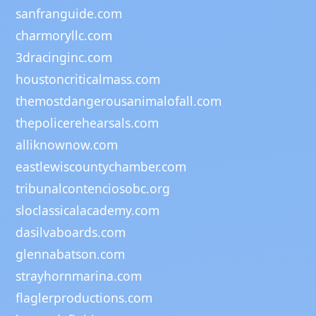
sanfranguide.com
charmoryllc.com
3dracinginc.com
houstoncriticalmass.com
themostdangerousanimalofall.com
thepolicerehearsals.com
alliknownow.com
eastlewiscountychamber.com
tribunalcontenciosobc.org
sloclassicalacademy.com
dasilvaboards.com
glennabatson.com
strayhornmarina.com
flaglerproductions.com