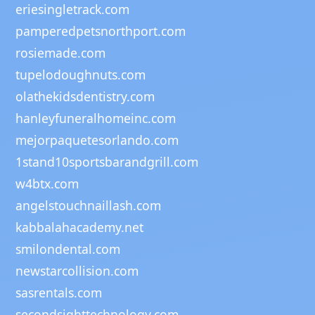
eriesingletrack.com
pamperedpetsnorthport.com
rosiemade.com
tupelodoughnuts.com
olathekidsdentistry.com
hanleyfuneralhomeinc.com
mejorpaquetesorlando.com
1stand10sportsbarandgrill.com
w4btx.com
angelstouchnaillash.com
kabbalahacademy.net
smilondental.com
newstarcollision.com
sasrentals.com
secondsighttechnology.com