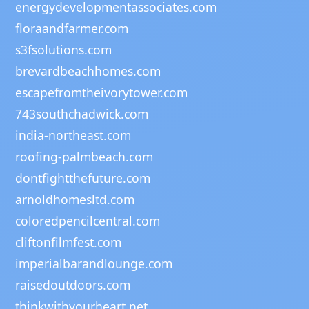
energydevelopmentassociates.com
floraandfarmer.com
s3fsolutions.com
brevardbeachhomes.com
escapefromtheivorytower.com
743southchadwick.com
india-northeast.com
roofing-palmbeach.com
dontfightthefuture.com
arnoldhomesltd.com
coloredpencilcentral.com
cliftonfilmfest.com
imperialbarandlounge.com
raisedoutdoors.com
thinkwithyourheart.net