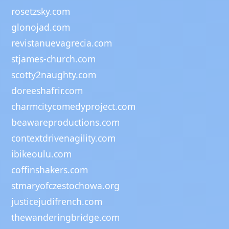
rosetzsky.com
glonojad.com
revistanuevagrecia.com
stjames-church.com
scotty2naughty.com
doreeshafrir.com
charmcitycomedyproject.com
beawareproductions.com
contextdrivenagility.com
ibikeoulu.com
coffinshakers.com
stmaryofczestochowa.org
justicejudifrench.com
thewanderingbridge.com