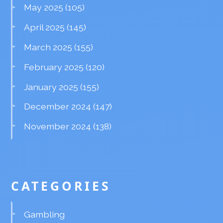
May 2025
(105)
April 2025
(145)
March 2025
(155)
February 2025
(120)
January 2025
(155)
December 2024
(147)
November 2024
(138)
CATEGORIES
Gambling