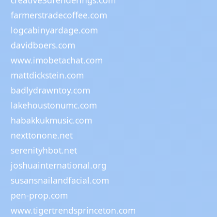
creative3drenderings.com
farmerstradecoffee.com
logcabinyardage.com
davidboers.com
www.imobetachat.com
mattdickstein.com
badlydrawntoy.com
lakehoustonumc.com
habakkukmusic.com
nexttonone.net
serenityhbot.net
joshuainternational.org
susansnailandfacial.com
pen-prop.com
www.tigertrendsprinceton.com