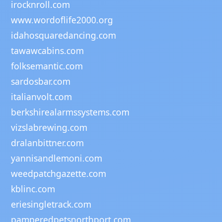
irocknroll.com
www.wordoflife2000.org
idahosquaredancing.com
tawawcabins.com
folksemantic.com
sardosbar.com
italianvolt.com
berkshirealarmssystems.com
vizslabrewing.com
dralanbittner.com
yannisandlemoni.com
weedpatchgazette.com
kblinc.com
eriesingletrack.com
pamperedpetsnorthport.com