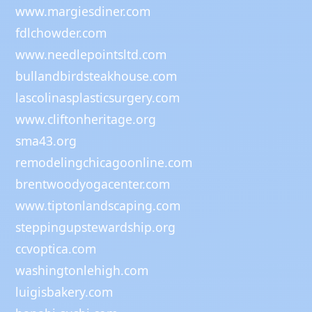
www.margiesdiner.com
fdlchowder.com
www.needlepointsltd.com
bullandbirdsteakhouse.com
lascolinasplasticsurgery.com
www.cliftonheritage.org
sma43.org
remodelingchicagoonline.com
brentwoodyogacenter.com
www.tiptonlandscaping.com
steppingupstewardship.org
ccvoptica.com
washingtonlehigh.com
luigisbakery.com