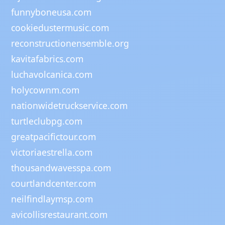
funnyboneusa.com
cookiedustermusic.com
reconstructionensemble.org
kavitafabrics.com
luchavolcanica.com
holycownm.com
nationwidetruckservice.com
turtleclubpg.com
greatpacifictour.com
victoriaestrella.com
thousandwavesspa.com
courtlandcenter.com
neilfindlaymsp.com
avicollisrestaurant.com