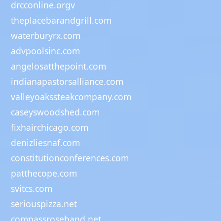
drcconline.org
v
theplacebarandgrill.com
waterburyrx.com
advpoolsinc.com
angelosatthepoint.com
indianapastorsalliance.com
valleyoakssteakcompany.com
caseyswoodshed.com
fixhairchicago.com
denizliesnaf.com
constitutionconferences.com
patthecope.com
svitcs.com
seriouspizza.net
compassroseband.net