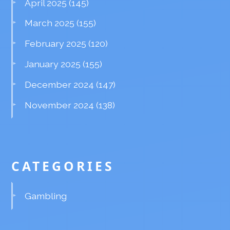
April 2025
(145)
March 2025
(155)
February 2025
(120)
January 2025
(155)
December 2024
(147)
November 2024
(138)
CATEGORIES
Gambling