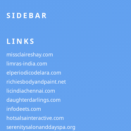
SIDEBAR
LINKS
missclaireshay.com
limras-india.com
elperiodicodelara.com
richiesbodyandpaint.net
licindiachennai.com
daughterdarlings.com
infodeets.com
hotsalsainteractive.com
serenitysalonanddayspa.org