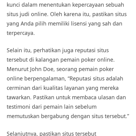
kunci dalam menentukan kepercayaan sebuah
situs judi online. Oleh karena itu, pastikan situs
yang Anda pilih memiliki lisensi yang sah dan
terpercaya.
Selain itu, perhatikan juga reputasi situs
tersebut di kalangan pemain poker online.
Menurut John Doe, seorang pemain poker
online berpengalaman, “Reputasi situs adalah
cerminan dari kualitas layanan yang mereka
tawarkan. Pastikan untuk membaca ulasan dan
testimoni dari pemain lain sebelum
memutuskan bergabung dengan situs tersebut.”
Selanjutnya, pastikan situs tersebut