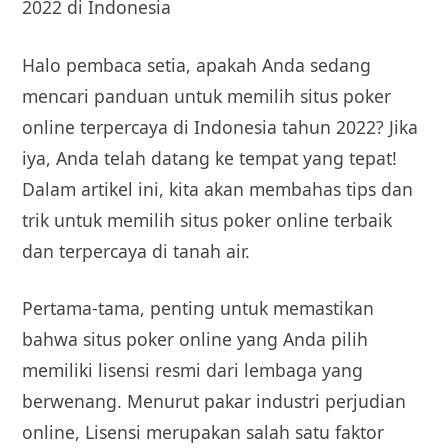
2022 di Indonesia
Halo pembaca setia, apakah Anda sedang
mencari panduan untuk memilih situs poker
online terpercaya di Indonesia tahun 2022? Jika
iya, Anda telah datang ke tempat yang tepat!
Dalam artikel ini, kita akan membahas tips dan
trik untuk memilih situs poker online terbaik
dan terpercaya di tanah air.
Pertama-tama, penting untuk memastikan
bahwa situs poker online yang Anda pilih
memiliki lisensi resmi dari lembaga yang
berwenang. Menurut pakar industri perjudian
online, Lisensi merupakan salah satu faktor