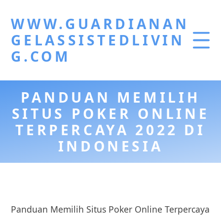
WWW.GUARDIANAN
GELASSISTEDLIVIN
G.COM
PANDUAN MEMILIH
SITUS POKER ONLINE
TERPERCAYA 2022 DI
INDONESIA
Panduan Memilih Situs Poker Online Terpercaya