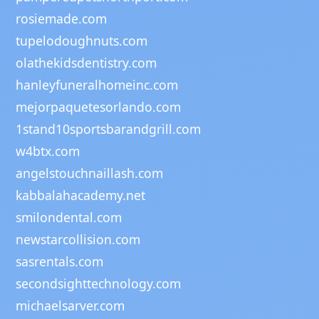
rosiemade.com
tupelodoughnuts.com
olathekidsdentistry.com
hanleyfuneralhomeinc.com
mejorpaquetesorlando.com
1stand10sportsbarandgrill.com
w4btx.com
angelstouchnaillash.com
kabbalahacademy.net
smilondental.com
newstarcollision.com
sasrentals.com
secondsighttechnology.com
michaelsarver.com