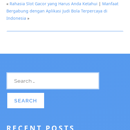
«
Rahasia Slot Gacor yang Harus Anda Ketahui
|
Manfaat
Bergabung dengan Aplikasi Judi Bola Terpercaya di
Indonesia
»
RECENT POSTS