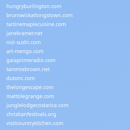
hungryburlington.com
brunswickatlongstown.com
tartinemaplecuisine.com
janekramer.net
nizi-sushi.com
art-mengo.com
gaiaprimeradio.com
tammiebrown.net
dutonc.com
thelongescape.com
mattolegrange.com
junglelodgecostarica.com
christianfestivals.org
visitcountrykitchen.com