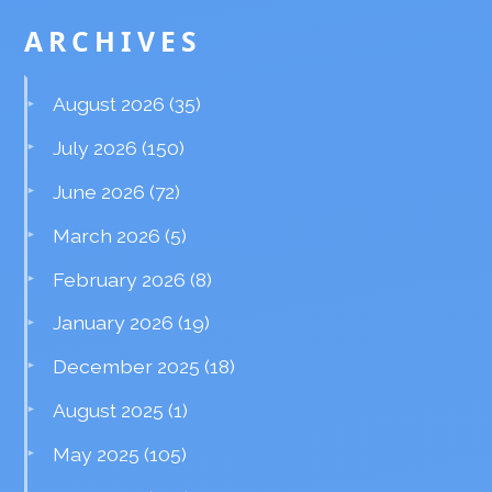
ARCHIVES
August 2026
(35)
July 2026
(150)
June 2026
(72)
March 2026
(5)
February 2026
(8)
January 2026
(19)
December 2025
(18)
August 2025
(1)
May 2025
(105)