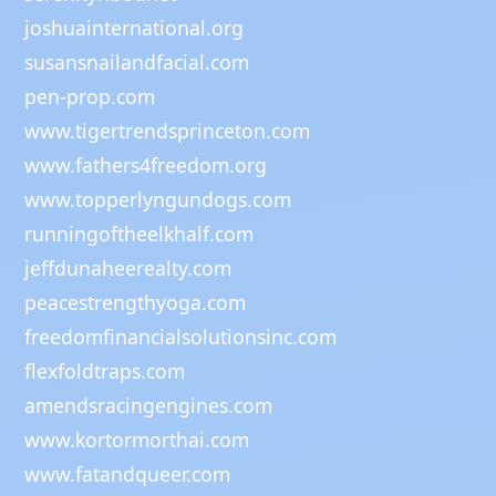
joshuainternational.org
susansnailandfacial.com
pen-prop.com
www.tigertrendsprinceton.com
www.fathers4freedom.org
www.topperlyngundogs.com
runningoftheelkhalf.com
jeffdunaheerealty.com
peacestrengthyoga.com
freedomfinancialsolutionsinc.com
flexfoldtraps.com
amendsracingengines.com
www.kortormorthai.com
www.fatandqueer.com