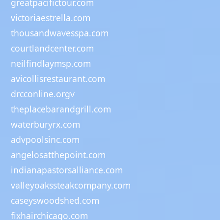
greatpacifictour.com
victoriaestrella.com
thousandwavesspa.com
courtlandcenter.com
neilfindlaymsp.com
avicollisrestaurant.com
drcconline.org
v
theplacebarandgrill.com
waterburyrx.com
advpoolsinc.com
angelosatthepoint.com
indianapastorsalliance.com
valleyoakssteakcompany.com
caseyswoodshed.com
fixhairchicago.com