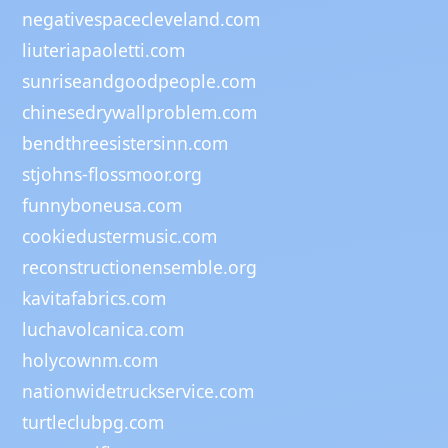
negativespacecleveland.com
liuteriapaoletti.com
sunriseandgoodpeople.com
chinesedrywallproblem.com
bendthreesistersinn.com
stjohns-flossmoor.org
funnyboneusa.com
cookiedustermusic.com
reconstructionensemble.org
kavitafabrics.com
luchavolcanica.com
holycownm.com
nationwidetruckservice.com
turtleclubpg.com