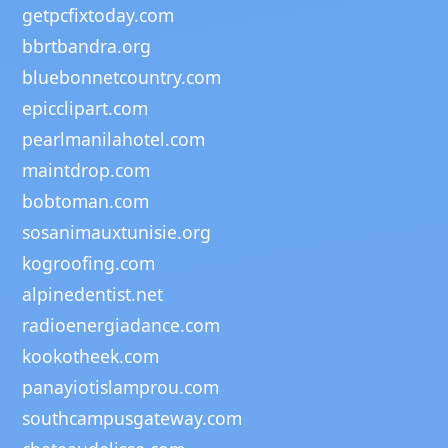
getpcfixtoday.com
bbrtbandra.org
bluebonnetcountry.com
epicclipart.com
pearlmanilahotel.com
maintdrop.com
bobtoman.com
sosanimauxtunisie.org
kogroofing.com
alpinedentist.net
radioenergiadance.com
kookotheek.com
panayiotislamprou.com
southcampusgateway.com