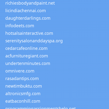
richiesbodyandpaint.net
licindiachennai.com
daughterdarlings.com
infodeets.com
hotsalsainteractive.com
serenitysalonanddayspa.org
cedarcafeonline.com
acfurnituregiant.com
undertenminutes.com
omnivere.com
rasadantips.com
newtimbuktu.com
altronicsmfg.com
eatbaconhill.com
programmingassignmentshelp.net