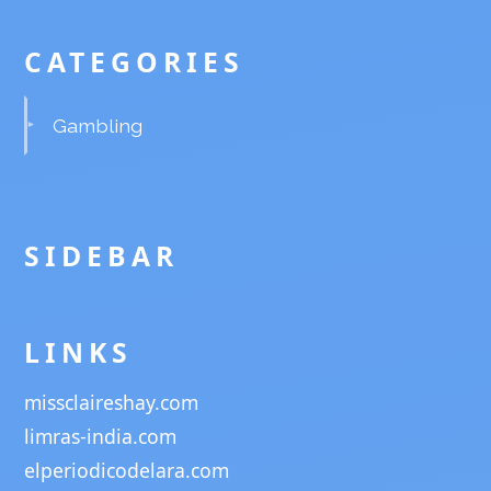
CATEGORIES
Gambling
SIDEBAR
LINKS
missclaireshay.com
limras-india.com
elperiodicodelara.com