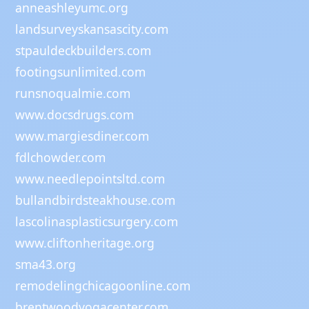
anneashleyumc.org
landsurveyskansascity.com
stpauldeckbuilders.com
footingsunlimited.com
runsnoqualmie.com
www.docsdrugs.com
www.margiesdiner.com
fdlchowder.com
www.needlepointsltd.com
bullandbirdsteakhouse.com
lascolinasplasticsurgery.com
www.cliftonheritage.org
sma43.org
remodelingchicagoonline.com
brentwoodyogacenter.com