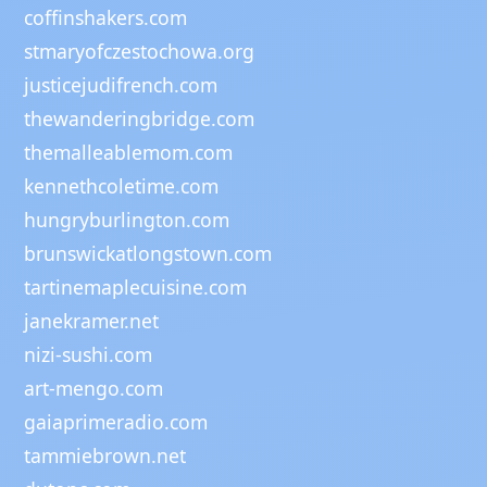
coffinshakers.com
stmaryofczestochowa.org
justicejudifrench.com
thewanderingbridge.com
themalleablemom.com
kennethcoletime.com
hungryburlington.com
brunswickatlongstown.com
tartinemaplecuisine.com
janekramer.net
nizi-sushi.com
art-mengo.com
gaiaprimeradio.com
tammiebrown.net