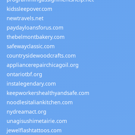
kidssleepover.com
newtravels.net
paydayloansforus.com
thebelmontbakery.com
safewayclassic.com
countrysidewoodcrafts.com
appliancerepairchicagoil.org
ontariotbf.org
instalegendary.com
keepworkershealthyandsafe.com
noodlesitaliankitchen.com
nydreamact.org
unagisushimetairie.com
jewelflashtattoos.com