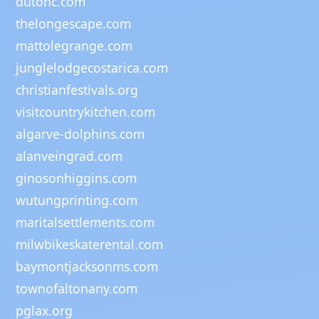
dutonc.com
thelongescape.com
mattolegrange.com
junglelodgecostarica.com
christianfestivals.org
visitcountrykitchen.com
algarve-dolphins.com
alanveingrad.com
ginosonhiggins.com
wutungprinting.com
maritalsettlements.com
milwbikeskaterental.com
baymontjacksonms.com
townofaltonany.com
pglax.org