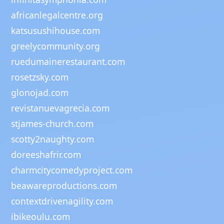
africanlegalcentre.org
katsusushihouse.com
greelycommunity.org
ruedumainerestaurant.com
rosetzsky.com
glonojad.com
revistanuevagrecia.com
stjames-church.com
scotty2naughty.com
doreeshafrir.com
charmcitycomedyproject.com
beawareproductions.com
contextdrivenagility.com
ibikeoulu.com