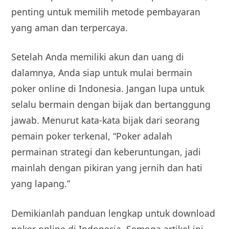
penting untuk memilih metode pembayaran
yang aman dan terpercaya.
Setelah Anda memiliki akun dan uang di
dalamnya, Anda siap untuk mulai bermain
poker online di Indonesia. Jangan lupa untuk
selalu bermain dengan bijak dan bertanggung
jawab. Menurut kata-kata bijak dari seorang
pemain poker terkenal, “Poker adalah
permainan strategi dan keberuntungan, jadi
mainlah dengan pikiran yang jernih dan hati
yang lapang.”
Demikianlah panduan lengkap untuk download
poker online di Indonesia. Semoga artikel ini