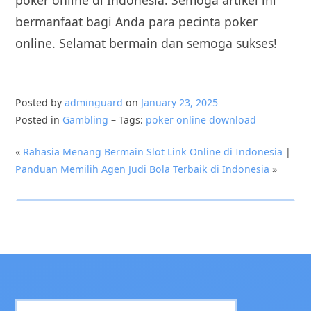
bermanfaat bagi Anda para pecinta poker
online. Selamat bermain dan semoga sukses!
Posted by
adminguard
on
January 23, 2025
Posted in
Gambling
– Tags:
poker online download
«
Rahasia Menang Bermain Slot Link Online di Indonesia
|
Panduan Memilih Agen Judi Bola Terbaik di Indonesia
»