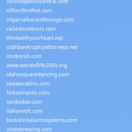
coloredpencilcentral.com
cliftonfilmfest.com
imperialbarandlounge.com
raisedoutdoors.com
thinkwithyourheart.net
utahbankruptcyattorneys.net
irocknroll.com
www.wordoflife2000.org
idahosquaredancing.com
tawawcabins.com
folksemantic.com
sardosbar.com
italianvolt.com
berkshirealarmssystems.com
vizslabrewing.com