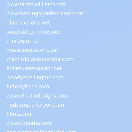
www.iamzowilliams.com
www.hastingsgardencenter.com
pianoexplorer.net
southsidegardens.net
trinityum.net
mazzicontractors.com
thethirdplacesportsbar.com
ephesusrestaurant.net
woodyswellington.com
fatbellyfreds.com
www.elpatiodesigns.com
hudsonquarteryork.com
fibota.com
www.cdgerba.com
parunocentraldemusica.com