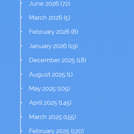
June 2026
(72)
March 2026
(5)
February 2026
(8)
January 2026
(19)
December 2025
(18)
August 2025
(1)
May 2025
(105)
April 2025
(145)
March 2025
(155)
February 2025
(120)