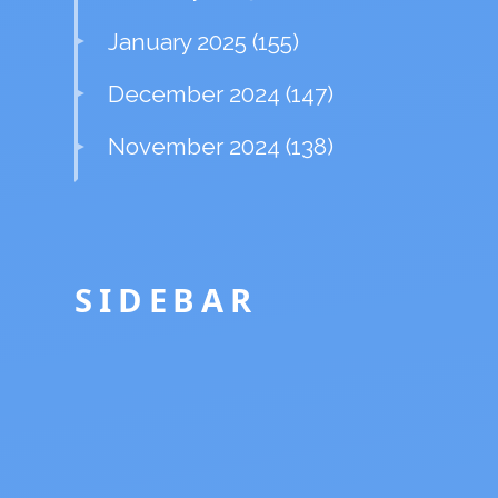
January 2025
(155)
December 2024
(147)
November 2024
(138)
SIDEBAR