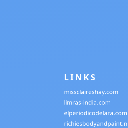
LINKS
missclaireshay.com
limras-india.com
elperiodicodelara.com
richiesbodyandpaint.n