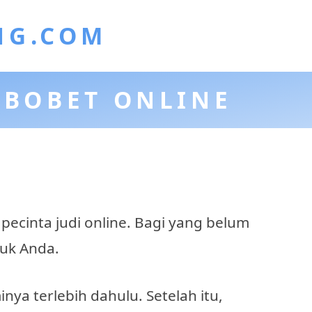
NG.COM
SBOBET ONLINE
ecinta judi online. Bagi yang belum
uk Anda.
ya terlebih dahulu. Setelah itu,