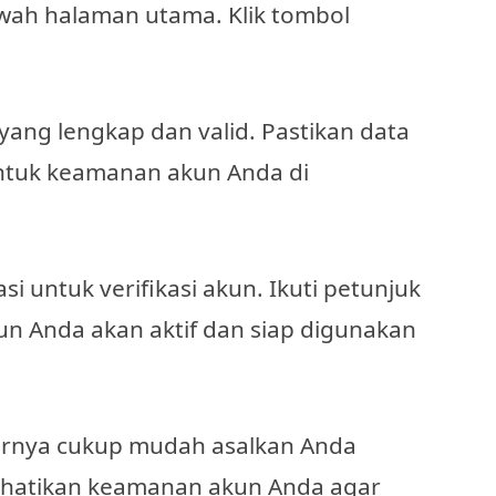
bawah halaman utama. Klik tombol
yang lengkap dan valid. Pastikan data
untuk keamanan akun Anda di
 untuk verifikasi akun. Ikuti petunjuk
akun Anda akan aktif dan siap digunakan
enarnya cukup mudah asalkan Anda
erhatikan keamanan akun Anda agar