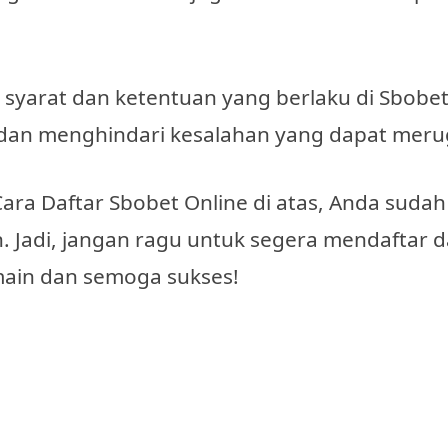
 syarat dan ketentuan yang berlaku di Sbobet 
an menghindari kesalahan yang dapat merug
a Daftar Sbobet Online di atas, Anda sudah
n. Jadi, jangan ragu untuk segera mendafta
rmain dan semoga sukses!