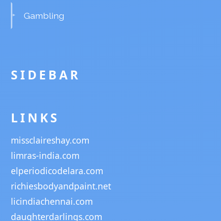
Gambling
SIDEBAR
LINKS
missclaireshay.com
limras-india.com
elperiodicodelara.com
richiesbodyandpaint.net
licindiachennai.com
daughterdarlings.com