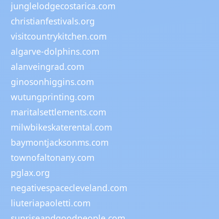
junglelodgecostarica.com
christianfestivals.org
visitcountrykitchen.com
algarve-dolphins.com
alanveingrad.com
ginosonhiggins.com
wutungprinting.com
maritalsettlements.com
milwbikeskaterental.com
baymontjacksonms.com
townofaltonany.com
pglax.org
negativespacecleveland.com
liuteriapaoletti.com
sunriseandgoodpeople.com