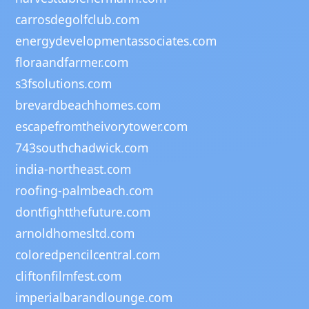
carrosdegolfclub.com
energydevelopmentassociates.com
floraandfarmer.com
s3fsolutions.com
brevardbeachhomes.com
escapefromtheivorytower.com
743southchadwick.com
india-northeast.com
roofing-palmbeach.com
dontfightthefuture.com
arnoldhomesltd.com
coloredpencilcentral.com
cliftonfilmfest.com
imperialbarandlounge.com