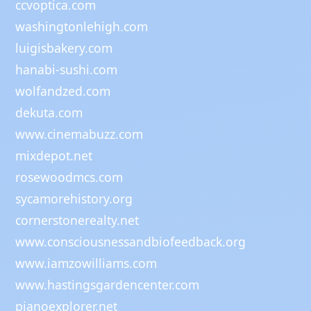
ccvoptica.com
washingtonlehigh.com
luigisbakery.com
hanabi-sushi.com
wolfandzed.com
dekuta.com
www.cinemabuzz.com
mixdepot.net
rosewoodmcs.com
sycamorehistory.org
cornerstonerealty.net
www.consciousnessandbiofeedback.org
www.iamzowilliams.com
www.hastingsgardencenter.com
pianoexplorer.net