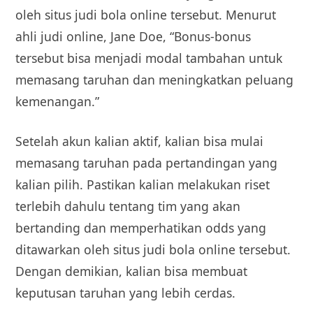
oleh situs judi bola online tersebut. Menurut
ahli judi online, Jane Doe, “Bonus-bonus
tersebut bisa menjadi modal tambahan untuk
memasang taruhan dan meningkatkan peluang
kemenangan.”
Setelah akun kalian aktif, kalian bisa mulai
memasang taruhan pada pertandingan yang
kalian pilih. Pastikan kalian melakukan riset
terlebih dahulu tentang tim yang akan
bertanding dan memperhatikan odds yang
ditawarkan oleh situs judi bola online tersebut.
Dengan demikian, kalian bisa membuat
keputusan taruhan yang lebih cerdas.