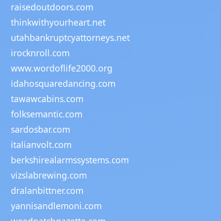
raisedoutdoors.com
thinkwithyourheart.net
utahbankruptcyattorneys.net
irocknroll.com
www.wordoflife2000.org
idahosquaredancing.com
tawawcabins.com
folksemantic.com
sardosbar.com
italianvolt.com
berkshirealarmssystems.com
vizslabrewing.com
dralanbittner.com
yannisandlemoni.com
weedpatchgazette.com