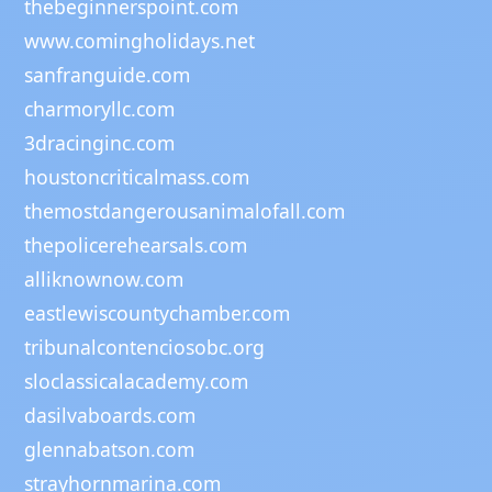
thebeginnerspoint.com
www.comingholidays.net
sanfranguide.com
charmoryllc.com
3dracinginc.com
houstoncriticalmass.com
themostdangerousanimalofall.com
thepolicerehearsals.com
alliknownow.com
eastlewiscountychamber.com
tribunalcontenciosobc.org
sloclassicalacademy.com
dasilvaboards.com
glennabatson.com
strayhornmarina.com