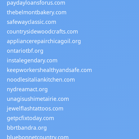
paydayloansforus.com
thebelmontbakery.com
safewayclassic.com
countrysidewoodcrafts.com
appliancerepairchicagoil.org
ontariotbf.org
instalegendary.com
keepworkershealthyandsafe.com
noodlesitaliankitchen.com
nydreamact.org
unagisushimetairie.com
jewelflashtattoos.com
getpcfixtoday.com
bbrtbandra.org
bluebonnetcountry.com