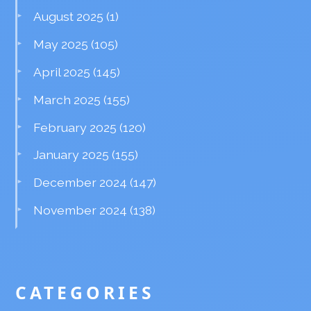
August 2025
(1)
May 2025
(105)
April 2025
(145)
March 2025
(155)
February 2025
(120)
January 2025
(155)
December 2024
(147)
November 2024
(138)
CATEGORIES