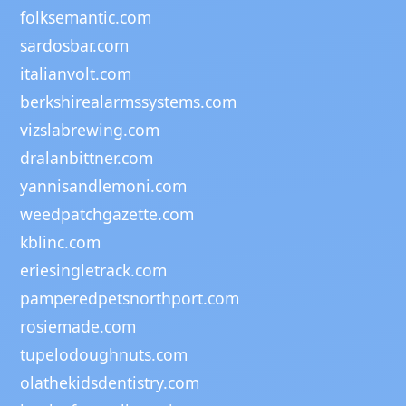
folksemantic.com
sardosbar.com
italianvolt.com
berkshirealarmssystems.com
vizslabrewing.com
dralanbittner.com
yannisandlemoni.com
weedpatchgazette.com
kblinc.com
eriesingletrack.com
pamperedpetsnorthport.com
rosiemade.com
tupelodoughnuts.com
olathekidsdentistry.com