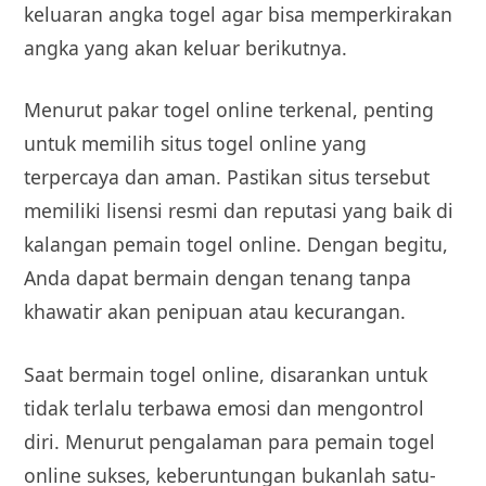
keluaran angka togel agar bisa memperkirakan
angka yang akan keluar berikutnya.
Menurut pakar togel online terkenal, penting
untuk memilih situs togel online yang
terpercaya dan aman. Pastikan situs tersebut
memiliki lisensi resmi dan reputasi yang baik di
kalangan pemain togel online. Dengan begitu,
Anda dapat bermain dengan tenang tanpa
khawatir akan penipuan atau kecurangan.
Saat bermain togel online, disarankan untuk
tidak terlalu terbawa emosi dan mengontrol
diri. Menurut pengalaman para pemain togel
online sukses, keberuntungan bukanlah satu-