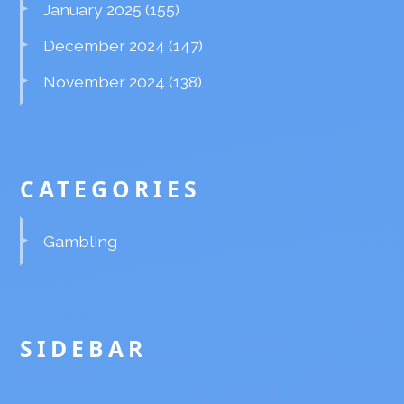
January 2025
(155)
December 2024
(147)
November 2024
(138)
CATEGORIES
Gambling
SIDEBAR