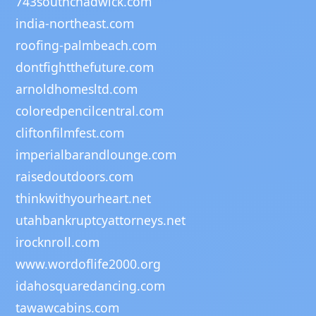
743southchadwick.com
india-northeast.com
roofing-palmbeach.com
dontfightthefuture.com
arnoldhomesltd.com
coloredpencilcentral.com
cliftonfilmfest.com
imperialbarandlounge.com
raisedoutdoors.com
thinkwithyourheart.net
utahbankruptcyattorneys.net
irocknroll.com
www.wordoflife2000.org
idahosquaredancing.com
tawawcabins.com