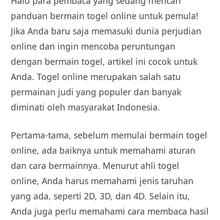
Halo para pembaca yang sedang mencari
panduan bermain togel online untuk pemula!
Jika Anda baru saja memasuki dunia perjudian
online dan ingin mencoba peruntungan
dengan bermain togel, artikel ini cocok untuk
Anda. Togel online merupakan salah satu
permainan judi yang populer dan banyak
diminati oleh masyarakat Indonesia.
Pertama-tama, sebelum memulai bermain togel
online, ada baiknya untuk memahami aturan
dan cara bermainnya. Menurut ahli togel
online, Anda harus memahami jenis taruhan
yang ada, seperti 2D, 3D, dan 4D. Selain itu,
Anda juga perlu memahami cara membaca hasil