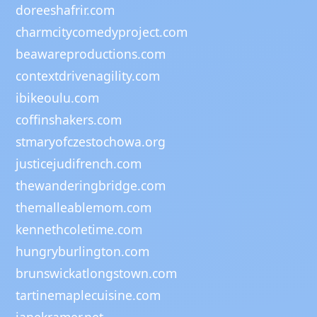
doreeshafrir.com
charmcitycomedyproject.com
beawareproductions.com
contextdrivenagility.com
ibikeoulu.com
coffinshakers.com
stmaryofczestochowa.org
justicejudifrench.com
thewanderingbridge.com
themalleablemom.com
kennethcoletime.com
hungryburlington.com
brunswickatlongstown.com
tartinemaplecuisine.com
janekramer.net