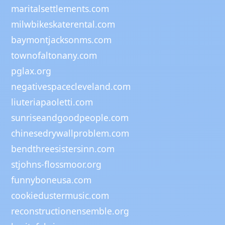
maritalsettlements.com
milwbikeskaterental.com
baymontjacksonms.com
townofaltonany.com
pglax.org
negativespacecleveland.com
liuteriapaoletti.com
sunriseandgoodpeople.com
chinesedrywallproblem.com
bendthreesistersinn.com
stjohns-flossmoor.org
funnyboneusa.com
cookiedustermusic.com
reconstructionensemble.org