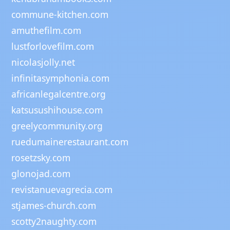
commune-kitchen.com
amuthefilm.com
lustforlovefilm.com
nicolasjolly.net
infinitasymphonia.com
africanlegalcentre.org
katsusushihouse.com
greelycommunity.org
ruedumainerestaurant.com
rosetzsky.com
glonojad.com
revistanuevagrecia.com
stjames-church.com
scotty2naughty.com