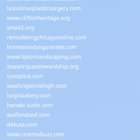
lascolinasplasticsurgery.com
www.cliftonheritage.org
sma43.org
remodelingchicagoonline.com
brentwoodyogacenter.com
www.tiptonlandscaping.com
steppingupstewardship.org
ccvoptica.com
washingtonlehigh.com
luigisbakery.com
hanabi-sushi.com
wolfandzed.com
dekuta.com
www.cinemabuzz.com