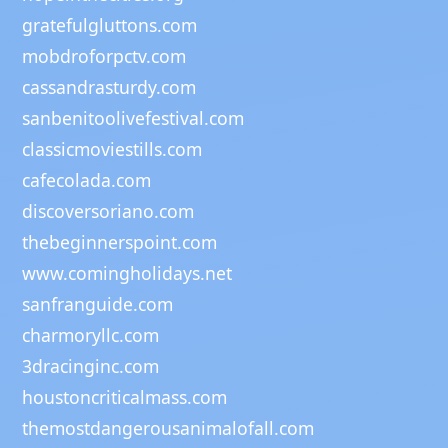
gratefulgluttons.com
mobdroforpctv.com
cassandrasturdy.com
sanbenitoolivefestival.com
classicmoviestills.com
cafecolada.com
discoversoriano.com
thebeginnerspoint.com
www.comingholidays.net
sanfranguide.com
charmoryllc.com
3dracinginc.com
houstoncriticalmass.com
themostdangerousanimalofall.com