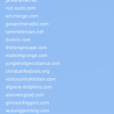
nizi-sushi.com
art-mengo.com
gaiaprimeradio.com
tammiebrown.net
dutonc.com
thelongescape.com
mattolegrange.com
junglelodgecostarica.com
christianfestivals.org
visitcountrykitchen.com
algarve-dolphins.com
alanveingrad.com
ginosonhiggins.com
wutungprinting.com