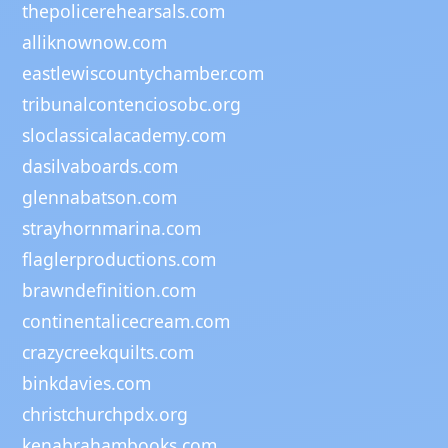
thepolicerehearsals.com
alliknownow.com
eastlewiscountychamber.com
tribunalcontenciosobc.org
sloclassicalacademy.com
dasilvaboards.com
glennabatson.com
strayhornmarina.com
flaglerproductions.com
brawndefinition.com
continentalicecream.com
crazycreekquilts.com
binkdavies.com
christchurchpdx.org
kenabrahambooks.com