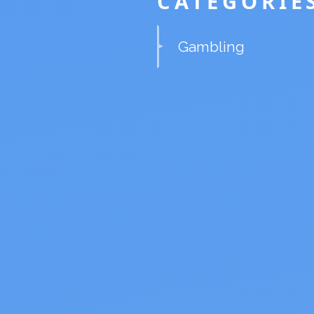
CATEGORIE
Gambling