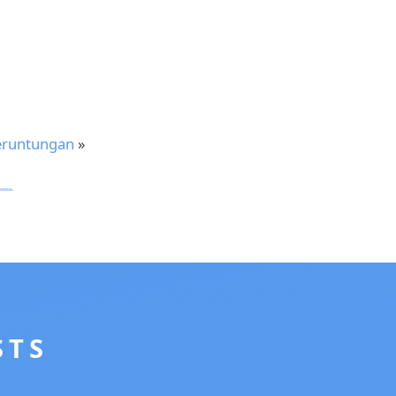
eruntungan
»
STS