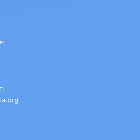
et
om
pa.org