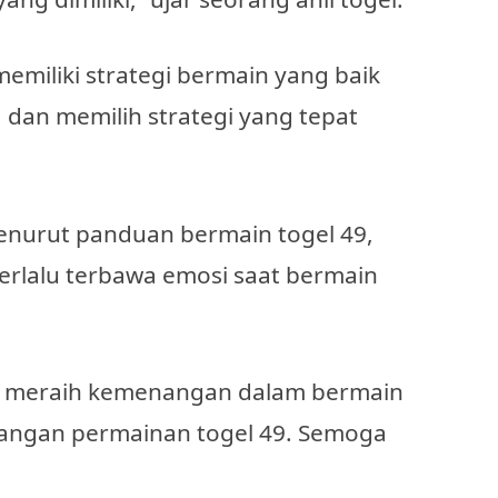
memiliki strategi bermain yang baik
dan memilih strategi yang tepat
Menurut panduan bermain togel 49,
terlalu terbawa emosi saat bermain
at meraih kemenangan dalam bermain
mbangan permainan togel 49. Semoga