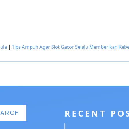
ula
|
Tips Ampuh Agar Slot Gacor Selalu Memberikan Keb
RECENT PO