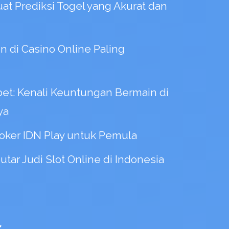
 Prediksi Togel yang Akurat dan
 di Casino Online Paling
bet: Kenali Keuntungan Bermain di
ya
ker IDN Play untuk Pemula
utar Judi Slot Online di Indonesia