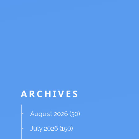
ARCHIVES
August 2026
(30)
July 2026
(150)