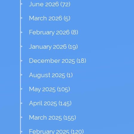
June 2026
(72)
March 2026
(5)
February 2026
(8)
January 2026
(19)
December 2025
(18)
August 2025
(1)
May 2025
(105)
April 2025
(145)
March 2025
(155)
February 2025
(120)