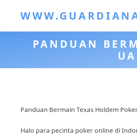
WWW.GUARDIANA
PANDUAN BERM
UA
Panduan Bermain Texas Holdem Poker O
Halo para pecinta poker online di Ind