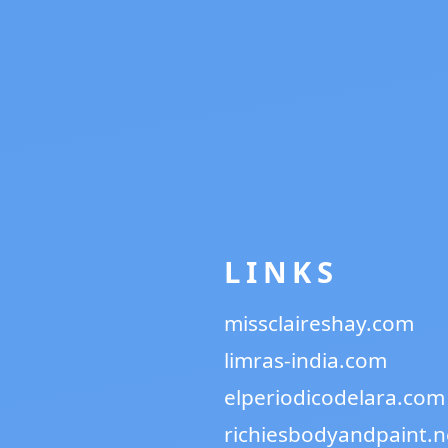
LINKS
missclaireshay.com
limras-india.com
elperiodicodelara.com
richiesbodyandpaint.n