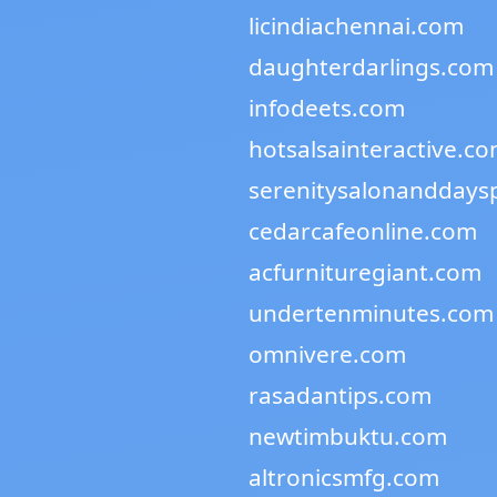
licindiachennai.com
daughterdarlings.com
infodeets.com
hotsalsainteractive.c
serenitysalonanddays
cedarcafeonline.com
acfurnituregiant.com
undertenminutes.com
omnivere.com
rasadantips.com
newtimbuktu.com
altronicsmfg.com