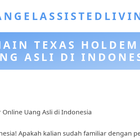
NGELASSISTEDLIVI
AIN TEXAS HOLDEM
NG ASLI DI INDONE
nline Uang Asli di Indonesia
onesia! Apakah kalian sudah familiar dengan 