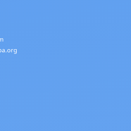
om
pa.org