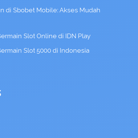
n di Sbobet Mobile: Akses Mudah
rmain Slot Online di IDN Play
rmain Slot 5000 di Indonesia
S