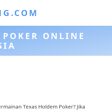
NG.COM
 POKER ONLINE
SIA
permainan Texas Holdem Poker? Jika