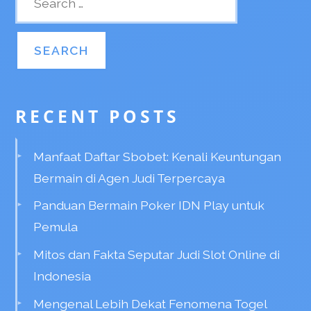
RECENT POSTS
Manfaat Daftar Sbobet: Kenali Keuntungan
Bermain di Agen Judi Terpercaya
Panduan Bermain Poker IDN Play untuk
Pemula
Mitos dan Fakta Seputar Judi Slot Online di
Indonesia
Mengenal Lebih Dekat Fenomena Togel