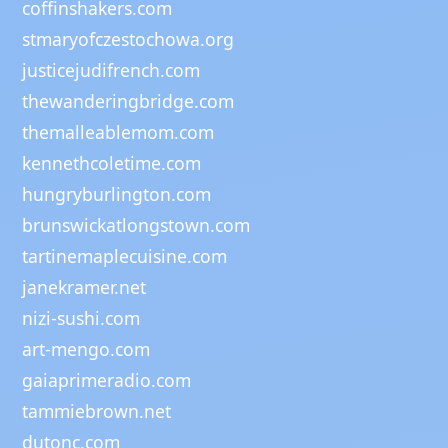
coffinshakers.com
stmaryofczestochowa.org
justicejudifrench.com
thewanderingbridge.com
themalleablemom.com
kennethcoletime.com
hungryburlington.com
brunswickatlongstown.com
tartinemaplecuisine.com
janekramer.net
nizi-sushi.com
art-mengo.com
gaiaprimeradio.com
tammiebrown.net
dutonc.com