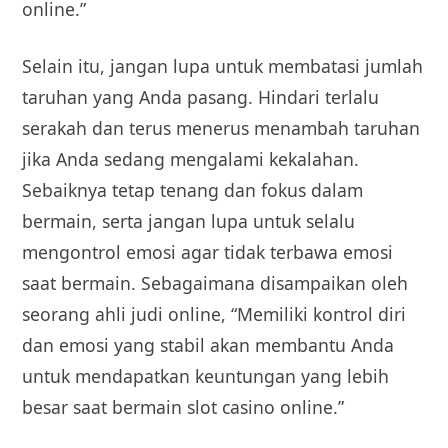
online.”
Selain itu, jangan lupa untuk membatasi jumlah
taruhan yang Anda pasang. Hindari terlalu
serakah dan terus menerus menambah taruhan
jika Anda sedang mengalami kekalahan.
Sebaiknya tetap tenang dan fokus dalam
bermain, serta jangan lupa untuk selalu
mengontrol emosi agar tidak terbawa emosi
saat bermain. Sebagaimana disampaikan oleh
seorang ahli judi online, “Memiliki kontrol diri
dan emosi yang stabil akan membantu Anda
untuk mendapatkan keuntungan yang lebih
besar saat bermain slot casino online.”