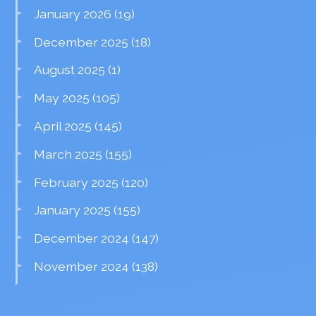
January 2026
(19)
December 2025
(18)
August 2025
(1)
May 2025
(105)
April 2025
(145)
March 2025
(155)
February 2025
(120)
January 2025
(155)
December 2024
(147)
November 2024
(138)