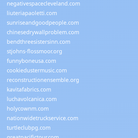
negativespacecleveland.com
liuteriapaoletti.com
sunriseandgoodpeople.com
chinesedrywallproblem.com
bendthreesistersinn.com
stjohns-flossmoor.org
funnyboneusa.com
cookiedustermusic.com
reconstructionensemble.org
kavitafabrics.com
luchavolcanica.com
holycownm.com
nationwidetruckservice.com
turtleclubpg.com
greatpacifictour.com