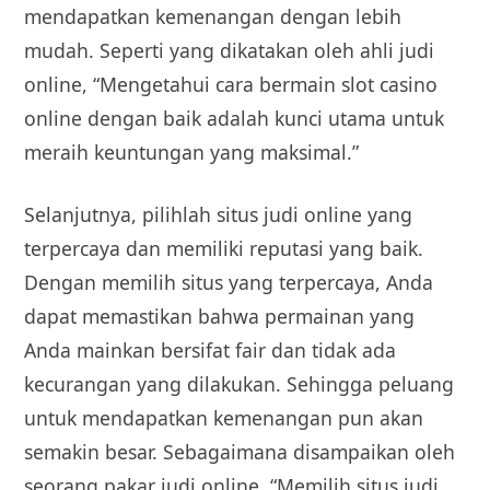
mendapatkan kemenangan dengan lebih
mudah. Seperti yang dikatakan oleh ahli judi
online, “Mengetahui cara bermain slot casino
online dengan baik adalah kunci utama untuk
meraih keuntungan yang maksimal.”
Selanjutnya, pilihlah situs judi online yang
terpercaya dan memiliki reputasi yang baik.
Dengan memilih situs yang terpercaya, Anda
dapat memastikan bahwa permainan yang
Anda mainkan bersifat fair dan tidak ada
kecurangan yang dilakukan. Sehingga peluang
untuk mendapatkan kemenangan pun akan
semakin besar. Sebagaimana disampaikan oleh
seorang pakar judi online, “Memilih situs judi