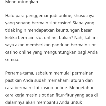
Menguntungkan
Halo para penggemar judi online, khususnya
yang senang bermain slot casino! Siapa yang
tidak ingin mendapatkan keuntungan besar
ketika bermain slot online, bukan? Nah, kali ini
saya akan memberikan panduan bermain slot
casino online yang menguntungkan bagi Anda
semua.
Pertama-tama, sebelum memulai permainan,
pastikan Anda sudah memahami aturan dan
cara bermain slot casino online. Mengetahui
cara kerja mesin slot dan fitur-fitur yang ada di
dalamnya akan membantu Anda untuk