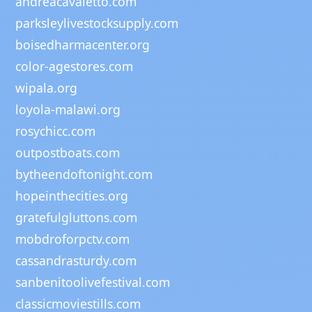
andreacavaletto.com
parksleylivestocksupply.com
boisedharmacenter.org
color-agestores.com
wipala.org
loyola-malawi.org
rosychicc.com
outpostboats.com
bytheendoftonight.com
hopeinthecities.org
gratefulgluttons.com
mobdroforpctv.com
cassandrasturdy.com
sanbenitoolivefestival.com
classicmoviestills.com