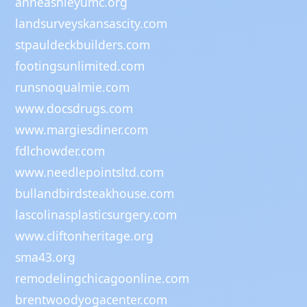
anneashleyumc.org
landsurveyskansascity.com
stpauldeckbuilders.com
footingsunlimited.com
runsnoqualmie.com
www.docsdrugs.com
www.margiesdiner.com
fdlchowder.com
www.needlepointsltd.com
bullandbirdsteakhouse.com
lascolinasplasticsurgery.com
www.cliftonheritage.org
sma43.org
remodelingchicagoonline.com
brentwoodyogacenter.com