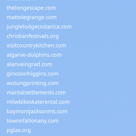
thelongescape.com
mattolegrange.com
junglelodgecostarica.com
christianfestivals.org
visitcountrykitchen.com
algarve-dolphins.com
alanveingrad.com
ginosonhiggins.com
wutungprinting.com
maritalsettlements.com
milwbikeskaterental.com
baymontjacksonms.com
townofaltonany.com
pglax.org