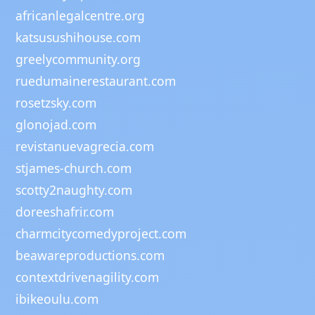
africanlegalcentre.org
katsusushihouse.com
greelycommunity.org
ruedumainerestaurant.com
rosetzsky.com
glonojad.com
revistanuevagrecia.com
stjames-church.com
scotty2naughty.com
doreeshafrir.com
charmcitycomedyproject.com
beawareproductions.com
contextdrivenagility.com
ibikeoulu.com