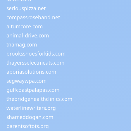
seriouspizza.net
compassroseband.net
altumcore.com
animal-drive.com
tnamag.com
brooksshoesforkids.com
thayersselectmeats.com
aporiasolutions.com
segwaywpa.com
gulfcoastpalapas.com
thebridgehealthclinics.com
waterlinewriters.org
shameddogan.com
parentsoftots.org