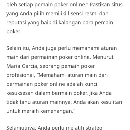
oleh setiap pemain poker online.” Pastikan situs
yang Anda pilih memiliki lisensi resmi dan
reputasi yang baik di kalangan para pemain
poker.
Selain itu, Anda juga perlu memahami aturan
main dari permainan poker online. Menurut
Maria Garcia, seorang pemain poker
profesional, “Memahami aturan main dari
permainan poker online adalah kunci
kesuksesan dalam bermain poker. Jika Anda
tidak tahu aturan mainnya, Anda akan kesulitan
untuk meraih kemenangan.”
Selanjutnya, Anda perlu melatih strategi