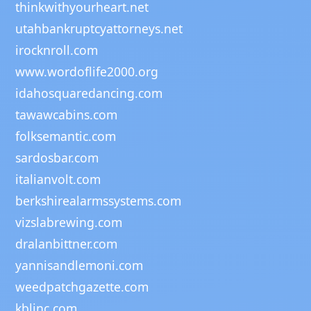
thinkwithyourheart.net
utahbankruptcyattorneys.net
irocknroll.com
www.wordoflife2000.org
idahosquaredancing.com
tawawcabins.com
folksemantic.com
sardosbar.com
italianvolt.com
berkshirealarmssystems.com
vizslabrewing.com
dralanbittner.com
yannisandlemoni.com
weedpatchgazette.com
kblinc.com