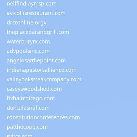
neilfindlaymsp.com
avicollisrestaurant.com
drcconline.org
v
theplacebarandgrill.com
waterburyrx.com
advpoolsinc.com
angelosatthepoint.com
indianapastorsalliance.com
valleyoakssteakcompany.com
caseyswoodshed.com
fixhairchicago.com
denizliesnaf.com
constitutionconferences.com
patthecope.com
svitcs.com