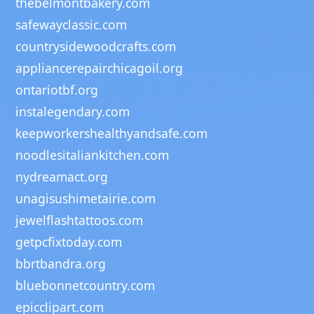
thebelmontbakery.com
safewayclassic.com
countrysidewoodcrafts.com
appliancerepairchicagoil.org
ontariotbf.org
instalegendary.com
keepworkershealthyandsafe.com
noodlesitaliankitchen.com
nydreamact.org
unagisushimetairie.com
jewelflashtattoos.com
getpcfixtoday.com
bbrtbandra.org
bluebonnetcountry.com
epicclipart.com