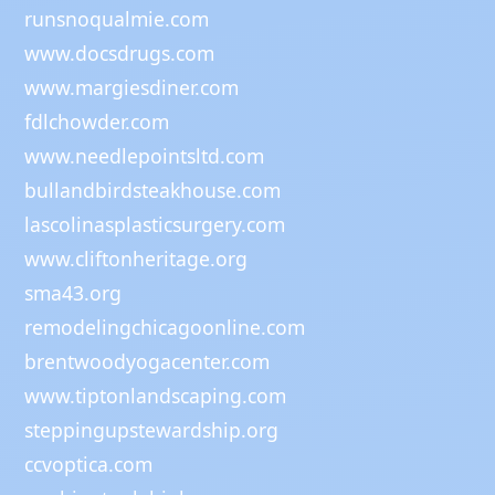
runsnoqualmie.com
www.docsdrugs.com
www.margiesdiner.com
fdlchowder.com
www.needlepointsltd.com
bullandbirdsteakhouse.com
lascolinasplasticsurgery.com
www.cliftonheritage.org
sma43.org
remodelingchicagoonline.com
brentwoodyogacenter.com
www.tiptonlandscaping.com
steppingupstewardship.org
ccvoptica.com