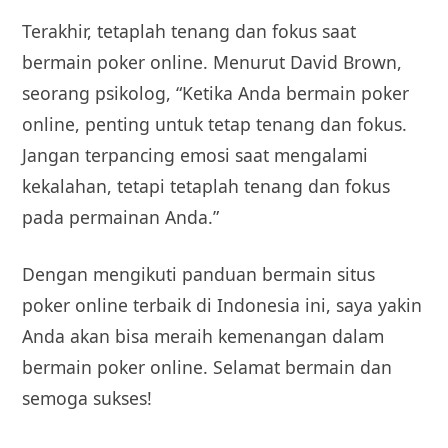
Terakhir, tetaplah tenang dan fokus saat
bermain poker online. Menurut David Brown,
seorang psikolog, “Ketika Anda bermain poker
online, penting untuk tetap tenang dan fokus.
Jangan terpancing emosi saat mengalami
kekalahan, tetapi tetaplah tenang dan fokus
pada permainan Anda.”
Dengan mengikuti panduan bermain situs
poker online terbaik di Indonesia ini, saya yakin
Anda akan bisa meraih kemenangan dalam
bermain poker online. Selamat bermain dan
semoga sukses!