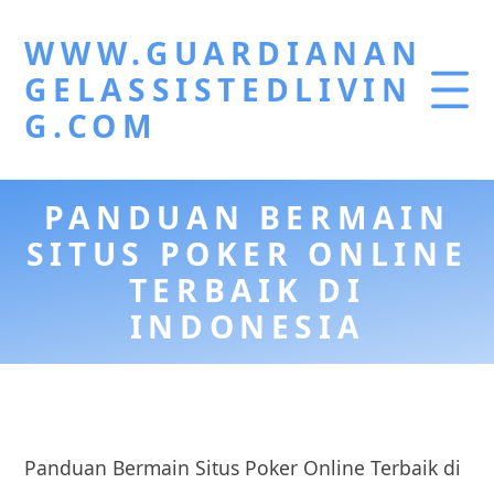
WWW.GUARDIANAN
GELASSISTEDLIVIN
G.COM
PANDUAN BERMAIN
SITUS POKER ONLINE
TERBAIK DI
INDONESIA
Panduan Bermain Situs Poker Online Terbaik di