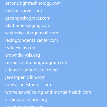
secondsighttechnology.com
michaelsarver.com
greengeckogrocer.com
hlathome-staging.com
wokteriyakitargetmall.com
lexingtondentalcenter.com
sydneyellis.com
crowndialysis.org
restauranttrainingprogram.com
allamericanpoolservice.net
jewishpenicillin.com
tomsavagestudios.com
womens-wellbeing-and-mental-health.com
virginiafolkmusic.org
ovationsdance.com