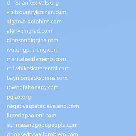
christianfestivals.org
visitcountrykitchen.com
algarve-dolphins.com
alanveingrad.com
ginosonhiggins.com
wutungprinting.com
maritalsettlements.com
milwbikeskaterental.com
baymontjacksonms.com
townofaltonany.com
pglax.org
negativespacecleveland.com
liuteriapaoletti.com
sunriseandgoodpeople.com
chinesedrywallproblem.com