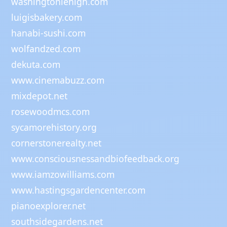
washingtonlehigh.com
luigisbakery.com
hanabi-sushi.com
wolfandzed.com
dekuta.com
www.cinemabuzz.com
mixdepot.net
rosewoodmcs.com
sycamorehistory.org
cornerstonerealty.net
www.consciousnessandbiofeedback.org
www.iamzowilliams.com
www.hastingsgardencenter.com
pianoexplorer.net
southsidegardens.net