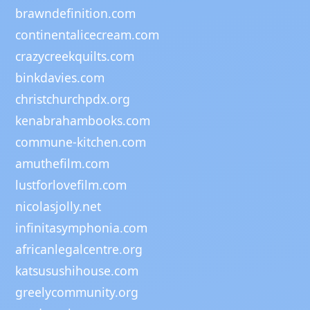
brawndefinition.com
continentalicecream.com
crazycreekquilts.com
binkdavies.com
christchurchpdx.org
kenabrahambooks.com
commune-kitchen.com
amuthefilm.com
lustforlovefilm.com
nicolasjolly.net
infinitasymphonia.com
africanlegalcentre.org
katsusushihouse.com
greelycommunity.org