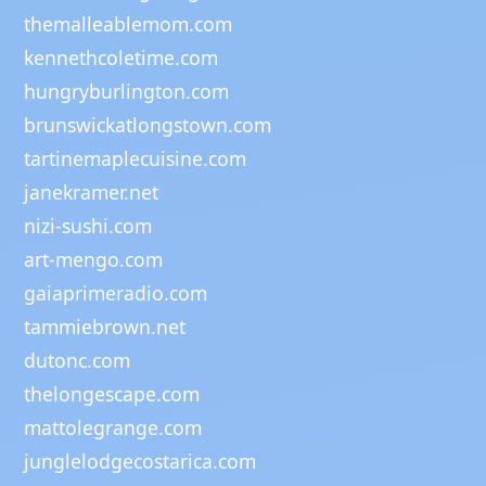
themalleablemom.com
kennethcoletime.com
hungryburlington.com
brunswickatlongstown.com
tartinemaplecuisine.com
janekramer.net
nizi-sushi.com
art-mengo.com
gaiaprimeradio.com
tammiebrown.net
dutonc.com
thelongescape.com
mattolegrange.com
junglelodgecostarica.com