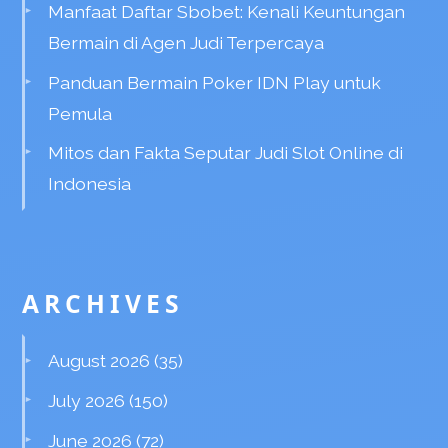
Manfaat Daftar Sbobet: Kenali Keuntungan
Bermain di Agen Judi Terpercaya
Panduan Bermain Poker IDN Play untuk
Pemula
Mitos dan Fakta Seputar Judi Slot Online di
Indonesia
ARCHIVES
August 2026
(35)
July 2026
(150)
June 2026
(72)