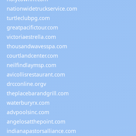
nationwidetruckservice.com
turtleclubpg.com
greatpacifictour.com
victoriaestrella.com
thousandwavesspa.com
courtlandcenter.com
neilfindlaymsp.com
avicollisrestaurant.com
drcconline.org
v
theplacebarandgrill.com
waterburyrx.com
advpoolsinc.com
angelosatthepoint.com
indianapastorsalliance.com