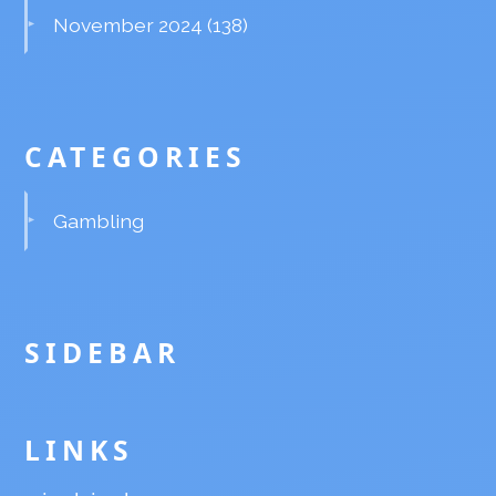
November 2024
(138)
CATEGORIES
Gambling
SIDEBAR
LINKS