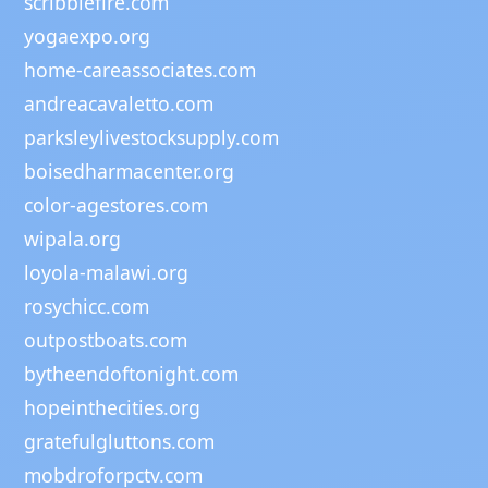
scribblefire.com
yogaexpo.org
home-careassociates.com
andreacavaletto.com
parksleylivestocksupply.com
boisedharmacenter.org
color-agestores.com
wipala.org
loyola-malawi.org
rosychicc.com
outpostboats.com
bytheendoftonight.com
hopeinthecities.org
gratefulgluttons.com
mobdroforpctv.com