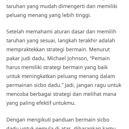
taruhan yang mudah dimengerti dan memiliki
peluang menang yang lebih tinggi.
Setelah memahami aturan dasar dan memilih
taruhan yang sesuai, langkah terakhir adalah
mempraktekkan strategi bermain. Menurut
pakar judi dadu, Michael Johnson, “Pemain
harus memiliki strategi bermain yang baik
untuk meningkatkan peluang menang dalam
permainan sicbo dadu.” Jadi, jangan ragu untuk
mencoba berbagai strategi dan melihat mana
yang paling efektif untukmu.
Dengan mengikuti panduan bermain sicbo
dadu untuk pemula di atas, diharapkan kamu