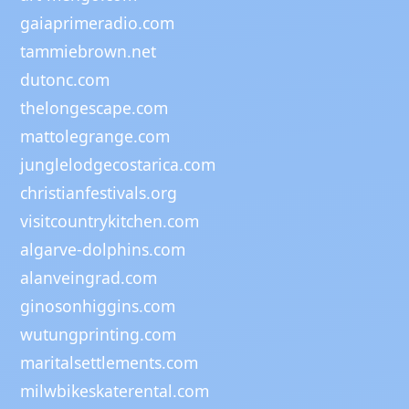
gaiaprimeradio.com
tammiebrown.net
dutonc.com
thelongescape.com
mattolegrange.com
junglelodgecostarica.com
christianfestivals.org
visitcountrykitchen.com
algarve-dolphins.com
alanveingrad.com
ginosonhiggins.com
wutungprinting.com
maritalsettlements.com
milwbikeskaterental.com