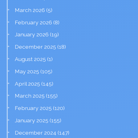
March 2026
(5)
February 2026
(8)
January 2026
(19)
December 2025
(18)
August 2025
(1)
May 2025
(105)
April 2025
(145)
March 2025
(155)
February 2025
(120)
January 2025
(155)
December 2024
(147)