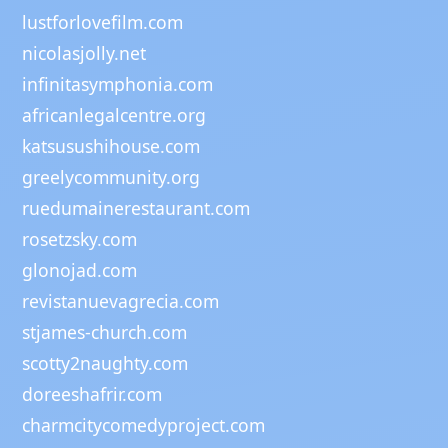
lustforlovefilm.com
nicolasjolly.net
infinitasymphonia.com
africanlegalcentre.org
katsusushihouse.com
greelycommunity.org
ruedumainerestaurant.com
rosetzsky.com
glonojad.com
revistanuevagrecia.com
stjames-church.com
scotty2naughty.com
doreeshafrir.com
charmcitycomedyproject.com