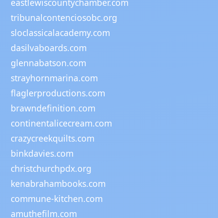
eastlewiscountychamber.com
tribunalcontenciosobc.org
sloclassicalacademy.com
dasilvaboards.com
glennabatson.com
strayhornmarina.com
flaglerproductions.com
brawndefinition.com
continentalicecream.com
crazycreekquilts.com
binkdavies.com
christchurchpdx.org
kenabrahambooks.com
commune-kitchen.com
amuthefilm.com