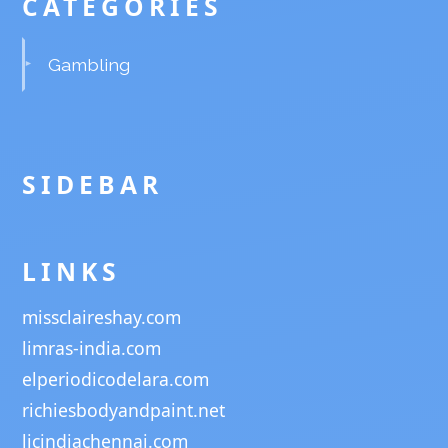
CATEGORIES
Gambling
SIDEBAR
LINKS
missclaireshay.com
limras-india.com
elperiodicodelara.com
richiesbodyandpaint.net
licindiachennai.com