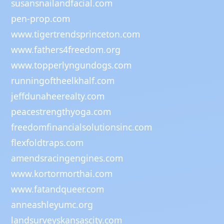
susansnailandfacial.com
pen-prop.com
www.tigertrendsprinceton.com
www.fathers4freedom.org
www.topperlyngundogs.com
runningoftheelkhalf.com
jeffdunaheerealty.com
peacestrengthyoga.com
freedomfinancialsolutionsinc.com
flexfoldtraps.com
amendsracingengines.com
www.kortormorthai.com
www.fatandqueer.com
anneashleyumc.org
landsurveyskansascity.com