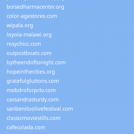
boisedharmacenter.org
color-agestores.com
wipala.org
loyola-malawi.org
rosychicc.com
outpostboats.com
bytheendoftonight.com
hopeinthecities.org
gratefulgluttons.com
mobdroforpctv.com
cassandrasturdy.com
sanbenitoolivefestival.com
classicmoviestills.com
cafecolada.com