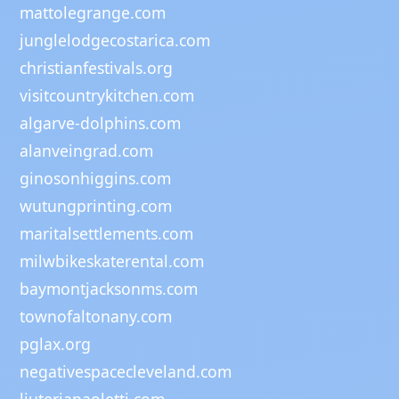
mattolegrange.com
junglelodgecostarica.com
christianfestivals.org
visitcountrykitchen.com
algarve-dolphins.com
alanveingrad.com
ginosonhiggins.com
wutungprinting.com
maritalsettlements.com
milwbikeskaterental.com
baymontjacksonms.com
townofaltonany.com
pglax.org
negativespacecleveland.com
liuteriapaoletti.com