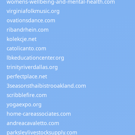
womens-wellbeing-and-mental-health.com
virginiafolkmusic.org
ovationsdance.com
ribandrhein.com
kolekcje.net
catolicanto.com
lbkeducationcenter.org
trinityriverdallas.org
perfectplace.net
3seasonsthaibistrooakland.com
scribblefire.com
yogaexpo.org
home-careassociates.com
andreacavaletto.com
parksleylivestocksupply.com