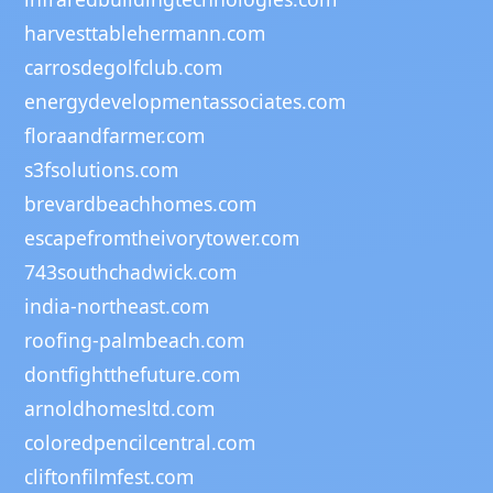
harvesttablehermann.com
carrosdegolfclub.com
energydevelopmentassociates.com
floraandfarmer.com
s3fsolutions.com
brevardbeachhomes.com
escapefromtheivorytower.com
743southchadwick.com
india-northeast.com
roofing-palmbeach.com
dontfightthefuture.com
arnoldhomesltd.com
coloredpencilcentral.com
cliftonfilmfest.com