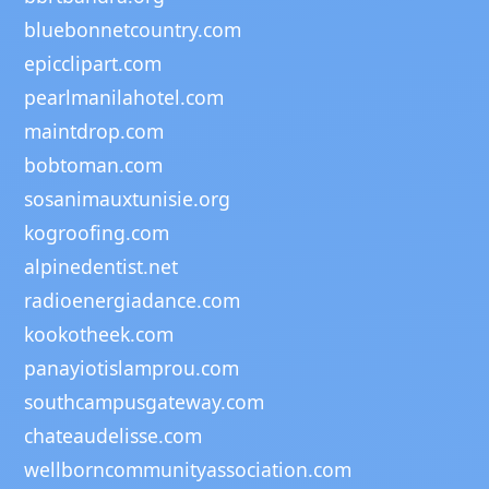
bluebonnetcountry.com
epicclipart.com
pearlmanilahotel.com
maintdrop.com
bobtoman.com
sosanimauxtunisie.org
kogroofing.com
alpinedentist.net
radioenergiadance.com
kookotheek.com
panayiotislamprou.com
southcampusgateway.com
chateaudelisse.com
wellborncommunityassociation.com