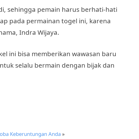
i, sehingga pemain harus berhati-hati
ap pada permainan togel ini, karena
nama, Indra Wijaya.
tikel ini bisa memberikan wawasan baru
ntuk selalu bermain dengan bijak dan
coba Keberuntungan Anda
»