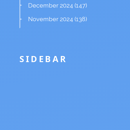
December 2024
(147)
November 2024
(138)
SIDEBAR