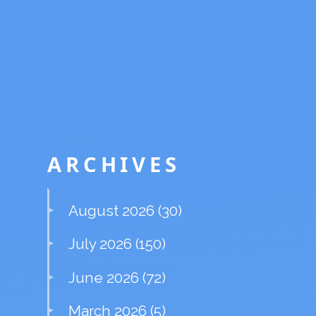
ARCHIVES
August 2026
(30)
July 2026
(150)
June 2026
(72)
March 2026
(5)