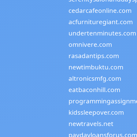
cedarcafeonline.com
acfurnituregiant.com
undertenminutes.com
omnivere.com
rasadantips.com
newtimbuktu.com
altronicsmfg.com
eatbaconhill.com
programmingassignme
kidssleepover.com
newtravels.net
paydayloansforus.co