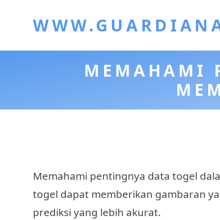
WWW.GUARDIANA
MEMAHAMI 
MEM
Memahami pentingnya data togel dal
togel dapat memberikan gambaran yan
prediksi yang lebih akurat.