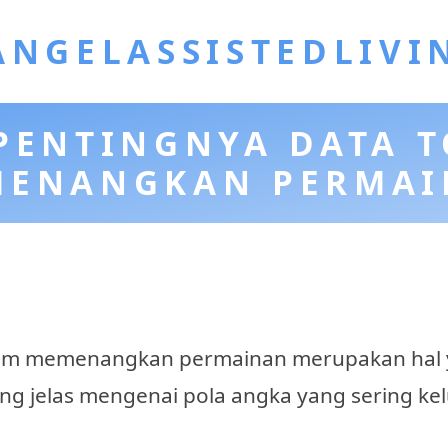
NGELASSISTEDLIVI
PENTINGNYA DATA T
ENANGKAN PERMA
am memenangkan permainan merupakan hal ya
g jelas mengenai pola angka yang sering ke