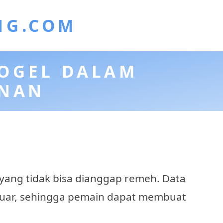
NG.COM
OGEL DALAM
INAN
ng tidak bisa dianggap remeh. Data
luar, sehingga pemain dapat membuat