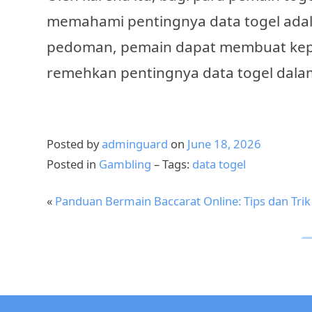
memahami pentingnya data togel adal
pedoman, pemain dapat membuat keput
remehkan pentingnya data togel da
Posted by
adminguard
on
June 18, 2026
Posted in
Gambling
– Tags:
data togel
«
Panduan Bermain Baccarat Online: Tips dan Trik