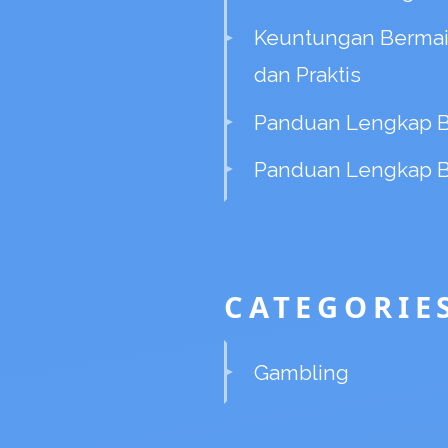
Keuntungan Bermai
dan Praktis
Panduan Lengkap Be
Panduan Lengkap Be
CATEGORIE
Gambling