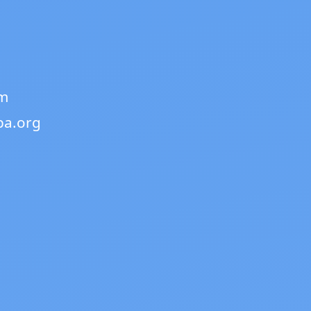
om
pa.org