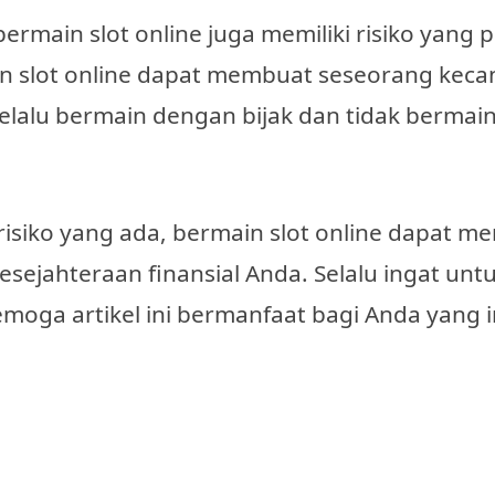
rmain slot online juga memiliki risiko yang p
main slot online dapat membuat seseorang k
selalu bermain dengan bijak dan tidak bermain
iko yang ada, bermain slot online dapat men
jahteraan finansial Anda. Selalu ingat untu
Semoga artikel ini bermanfaat bagi Anda yan