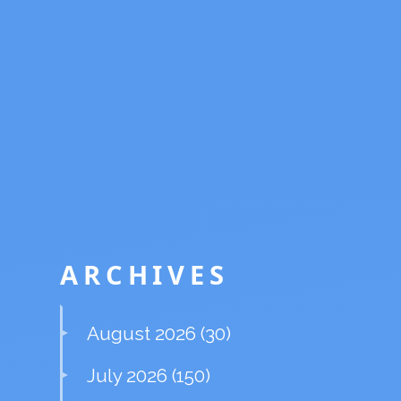
ARCHIVES
August 2026
(30)
July 2026
(150)