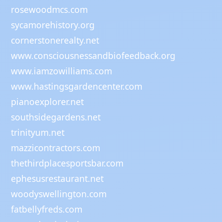
rosewoodmcs.com
sycamorehistory.org
cornerstonerealty.net
www.consciousnessandbiofeedback.org
www.iamzowilliams.com
www.hastingsgardencenter.com
pianoexplorer.net
southsidegardens.net
trinityum.net
mazzicontractors.com
thethirdplacesportsbar.com
ephesusrestaurant.net
woodyswellington.com
fatbellyfreds.com