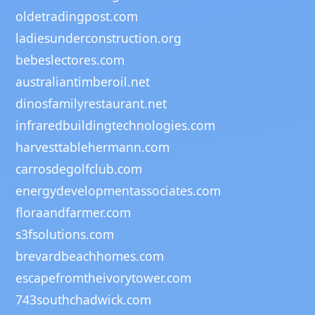
oldetradingpost.com
ladiesunderconstruction.org
bebeslectores.com
australiantimberoil.net
dinosfamilyrestaurant.net
infraredbuildingtechnologies.com
harvesttablehermann.com
carrosdegolfclub.com
energydevelopmentassociates.com
floraandfarmer.com
s3fsolutions.com
brevardbeachhomes.com
escapefromtheivorytower.com
743southchadwick.com