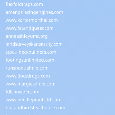
flexfoldtraps.com
amendsracingengines.com
www.kortormorthai.com
www.fatandqueer.com
anneashleyumc.org
landsurveyskansascity.com
stpauldeckbuilders.com
footingsunlimited.com
runsnoqualmie.com
www.docsdrugs.com
www.margiesdiner.com
fdlchowder.com
www.needlepointsltd.com
bullandbirdsteakhouse.com