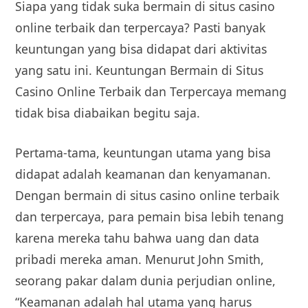
Siapa yang tidak suka bermain di situs casino
online terbaik dan terpercaya? Pasti banyak
keuntungan yang bisa didapat dari aktivitas
yang satu ini. Keuntungan Bermain di Situs
Casino Online Terbaik dan Terpercaya memang
tidak bisa diabaikan begitu saja.
Pertama-tama, keuntungan utama yang bisa
didapat adalah keamanan dan kenyamanan.
Dengan bermain di situs casino online terbaik
dan terpercaya, para pemain bisa lebih tenang
karena mereka tahu bahwa uang dan data
pribadi mereka aman. Menurut John Smith,
seorang pakar dalam dunia perjudian online,
“Keamanan adalah hal utama yang harus