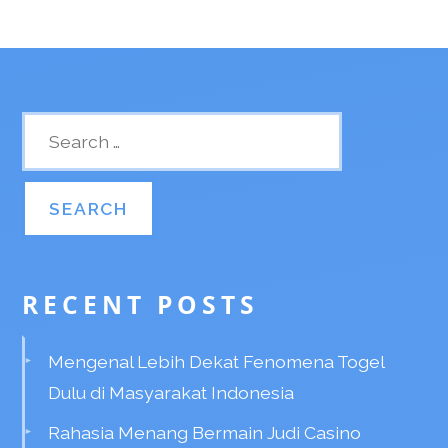
RECENT POSTS
Mengenal Lebih Dekat Fenomena Togel
Dulu di Masyarakat Indonesia
Rahasia Menang Bermain Judi Casino