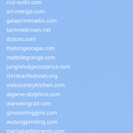
nizi-sushi.com
art-mengo.com
gaiaprimeradio.com
tammiebrown.net
dutonc.com
thelongescape.com
mattolegrange.com
junglelodgecostarica.com
christianfestivals.org
visitcountrykitchen.com
algarve-dolphins.com
alanveingrad.com
ginosonhiggins.com
wutungprinting.com
maritalsettlements.com