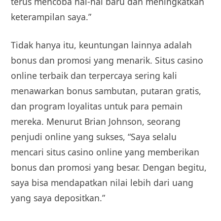
terus mencoba hal-hal baru dan meningkatkan
keterampilan saya.”
Tidak hanya itu, keuntungan lainnya adalah
bonus dan promosi yang menarik. Situs casino
online terbaik dan terpercaya sering kali
menawarkan bonus sambutan, putaran gratis,
dan program loyalitas untuk para pemain
mereka. Menurut Brian Johnson, seorang
penjudi online yang sukses, “Saya selalu
mencari situs casino online yang memberikan
bonus dan promosi yang besar. Dengan begitu,
saya bisa mendapatkan nilai lebih dari uang
yang saya depositkan.”