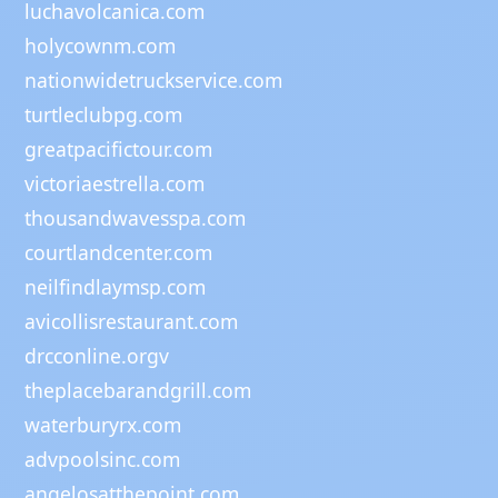
luchavolcanica.com
holycownm.com
nationwidetruckservice.com
turtleclubpg.com
greatpacifictour.com
victoriaestrella.com
thousandwavesspa.com
courtlandcenter.com
neilfindlaymsp.com
avicollisrestaurant.com
drcconline.org
v
theplacebarandgrill.com
waterburyrx.com
advpoolsinc.com
angelosatthepoint.com