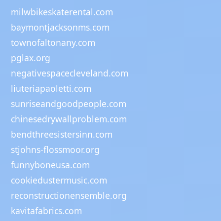
milwbikeskaterental.com
baymontjacksonms.com
townofaltonany.com
pglax.org
negativespacecleveland.com
liuteriapaoletti.com
sunriseandgoodpeople.com
chinesedrywallproblem.com
bendthreesistersinn.com
stjohns-flossmoor.org
funnyboneusa.com
cookiedustermusic.com
reconstructionensemble.org
kavitafabrics.com