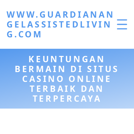
WWW.GUARDIANAN
GELASSISTEDLIVIN
G.COM
KEUNTUNGAN
BERMAIN DI SITUS
CASINO ONLINE
TERBAIK DAN
TERPERCAYA