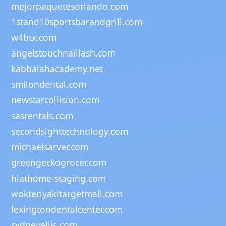
mejorpaquetesorlando.com
1stand10sportsbarandgrill.com
w4btx.com
angelstouchnaillash.com
kabbalahacademy.net
smilondental.com
newstarcollision.com
sasrentals.com
secondsighttechnology.com
michaelsarver.com
greengeckogrocer.com
hlathome-staging.com
wokteriyakitargetmall.com
lexingtondentalcenter.com
sydneyellis.com