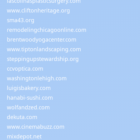
lascolinasplasticsurgery.com
www.cliftonheritage.org
sma43.org
remodelingchicagoonline.com
brentwoodyogacenter.com
www.tiptonlandscaping.com
steppingupstewardship.org
ccvoptica.com
washingtonlehigh.com
luigisbakery.com
hanabi-sushi.com
wolfandzed.com
dekuta.com
www.cinemabuzz.com
mixdepot.net