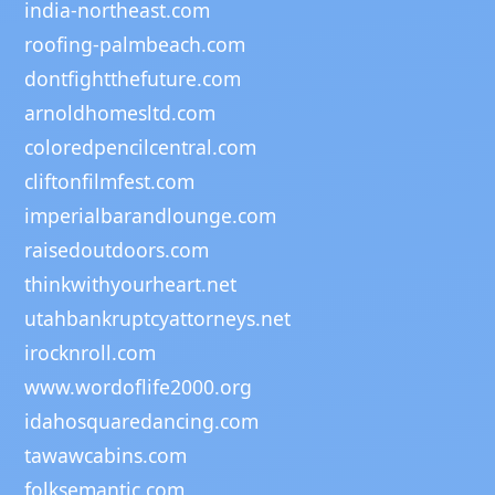
india-northeast.com
roofing-palmbeach.com
dontfightthefuture.com
arnoldhomesltd.com
coloredpencilcentral.com
cliftonfilmfest.com
imperialbarandlounge.com
raisedoutdoors.com
thinkwithyourheart.net
utahbankruptcyattorneys.net
irocknroll.com
www.wordoflife2000.org
idahosquaredancing.com
tawawcabins.com
folksemantic.com