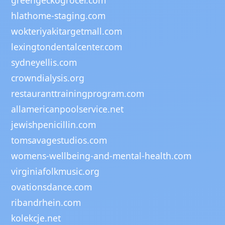
greengeckogrocer.com
hlathome-staging.com
wokteriyakitargetmall.com
lexingtondentalcenter.com
sydneyellis.com
crowndialysis.org
restauranttrainingprogram.com
allamericanpoolservice.net
jewishpenicillin.com
tomsavagestudios.com
womens-wellbeing-and-mental-health.com
virginiafolkmusic.org
ovationsdance.com
ribandrhein.com
kolekcje.net