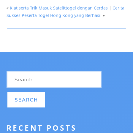
«
Kiat serta Trik Masuk Satelittogel dengan Cerdas
|
Cerita
Sukses Peserta Togel Hong Kong yang Berhasil
»
RECENT POSTS