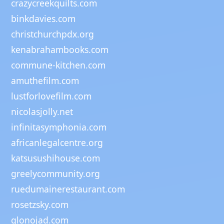
crazycreekquilts.com
binkdavies.com
christchurchpdx.org
kenabrahambooks.com
commune-kitchen.com
amuthefilm.com
lustforlovefilm.com
nicolasjolly.net
infinitasymphonia.com
africanlegalcentre.org
katsusushihouse.com
greelycommunity.org
ruedumainerestaurant.com
rosetzsky.com
glonojad.com