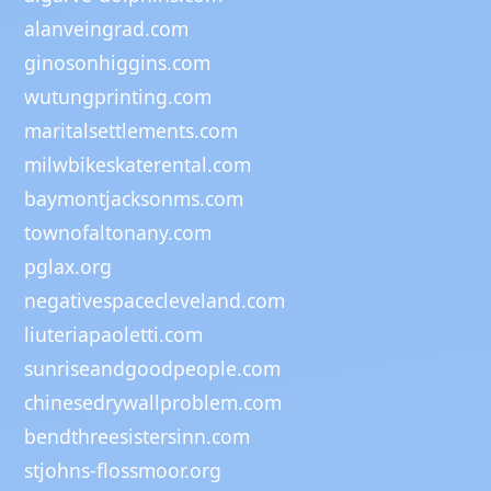
alanveingrad.com
ginosonhiggins.com
wutungprinting.com
maritalsettlements.com
milwbikeskaterental.com
baymontjacksonms.com
townofaltonany.com
pglax.org
negativespacecleveland.com
liuteriapaoletti.com
sunriseandgoodpeople.com
chinesedrywallproblem.com
bendthreesistersinn.com
stjohns-flossmoor.org