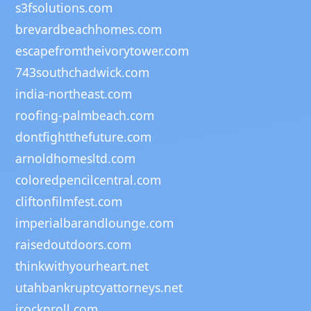
s3fsolutions.com
brevardbeachhomes.com
escapefromtheivorytower.com
743southchadwick.com
india-northeast.com
roofing-palmbeach.com
dontfightthefuture.com
arnoldhomesltd.com
coloredpencilcentral.com
cliftonfilmfest.com
imperialbarandlounge.com
raisedoutdoors.com
thinkwithyourheart.net
utahbankruptcyattorneys.net
irocknroll.com