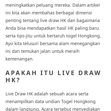
meningkatkan peluang mereka. Dalam artikel
ini kita akan membahas berbagai dimensi
penting tentang live draw HK dan bagaimana
Anda bisa mendapatkan hasil HK paling baru
serta tips-jitu untuk bertaruh togel Hongkong.
Ayo kita telusuri bersama alam menegangkan
ini dan temukan jalan untuk meraih
kemenangan.
APAKAH ITU LIVE DRAW
HK?
Live Draw HK adalah sebuah acara serta
menampilkan data undian Togel Hongkong
dalam langsung. Acara tersebut menyediakan