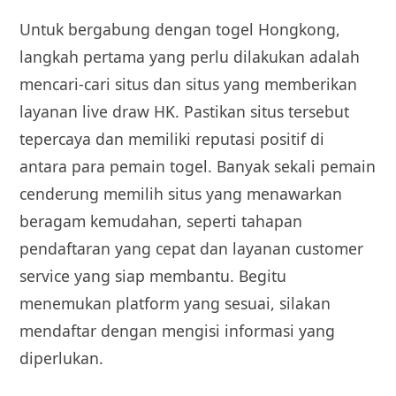
Untuk bergabung dengan togel Hongkong,
langkah pertama yang perlu dilakukan adalah
mencari-cari situs dan situs yang memberikan
layanan live draw HK. Pastikan situs tersebut
tepercaya dan memiliki reputasi positif di
antara para pemain togel. Banyak sekali pemain
cenderung memilih situs yang menawarkan
beragam kemudahan, seperti tahapan
pendaftaran yang cepat dan layanan customer
service yang siap membantu. Begitu
menemukan platform yang sesuai, silakan
mendaftar dengan mengisi informasi yang
diperlukan.