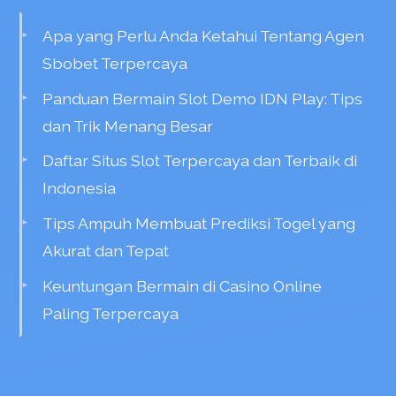
Apa yang Perlu Anda Ketahui Tentang Agen
Sbobet Terpercaya
Panduan Bermain Slot Demo IDN Play: Tips
dan Trik Menang Besar
Daftar Situs Slot Terpercaya dan Terbaik di
Indonesia
Tips Ampuh Membuat Prediksi Togel yang
Akurat dan Tepat
Keuntungan Bermain di Casino Online
Paling Terpercaya