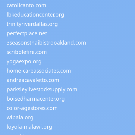
catolicanto.com
lbkeducationcenter.org
trinityriverdallas.org
perfectplace.net
3seasonsthaibistrooakland.com
scribblefire.com
yogaexpo.org
home-careassociates.com
andreacavaletto.com
parksleylivestocksupply.com
boisedharmacenter.org
color-agestores.com
wipala.org
loyola-malawi.org