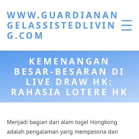
WWW.GUARDIANAN
GELASSISTEDLIVIN
G.COM
KEMENANGAN
BESAR-BESARAN DI
LIVE DRAW HK:
RAHASIA LOTERE HK
Menjadi bagian dari alam togel Hongkong
adalah pengalaman yang mempesona dan