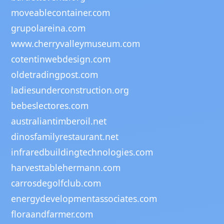
moveablecontainer.com
grupolareina.com
www.cherryvalleymuseum.com
cotentinwebdesign.com
oldetradingpost.com
ladiesunderconstruction.org
bebeslectores.com
australiantimberoil.net
dinosfamilyrestaurant.net
infraredbuildingtechnologies.com
harvesttablehermann.com
carrosdegolfclub.com
energydevelopmentassociates.com
floraandfarmer.com