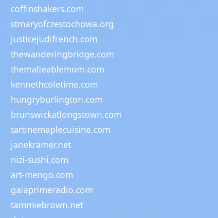
coffinshakers.com
stmaryofczestochowa.org
justicejudifrench.com
thewanderingbridge.com
themalleablemom.com
kennethcoletime.com
hungryburlington.com
brunswickatlongstown.com
tartinemaplecuisine.com
janekramer.net
nizi-sushi.com
art-mengo.com
gaiaprimeradio.com
tammiebrown.net