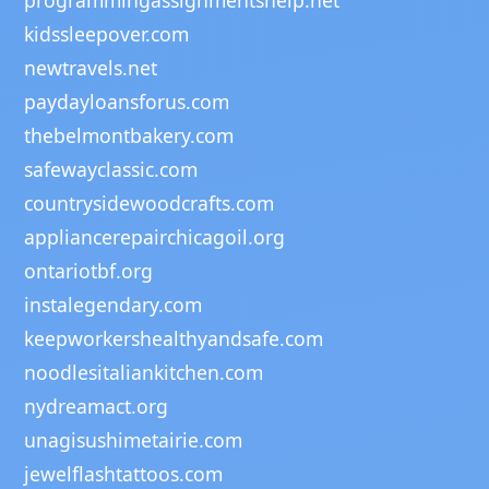
programmingassignmentshelp.net
kidssleepover.com
newtravels.net
paydayloansforus.com
thebelmontbakery.com
safewayclassic.com
countrysidewoodcrafts.com
appliancerepairchicagoil.org
ontariotbf.org
instalegendary.com
keepworkershealthyandsafe.com
noodlesitaliankitchen.com
nydreamact.org
unagisushimetairie.com
jewelflashtattoos.com