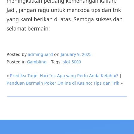
meningkatkan peluang kemenangan kalian.
Jadi, jangan ragu untuk mencoba tips dan trik
yang kami berikan di atas. Semoga sukses dan
selamat bermain!
Posted by
adminguard
on
January 9, 2025
Posted in
Gambling
– Tags:
slot 5000
«
Prediksi Togel Hari Ini: Apa yang Perlu Anda Ketahui?
|
Panduan Bermain Poker Online di Kasino: Tips dan Trik
»