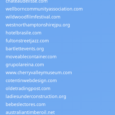
chateaudelisse.com
wellborncommunityassociation.com
wildwoodfilmfestival.com
westnorthamptonshirejpu.org
hotelbrasile.com
fultonstreetjazz.com
bartlettevents.org
moveablecontainer.com
grupolareina.com
www.cherryvalleymuseum.com
cotentinwebdesign.com
oldetradingpost.com
ladiesunderconstruction.org
bebeslectores.com
australiantimberoil.net