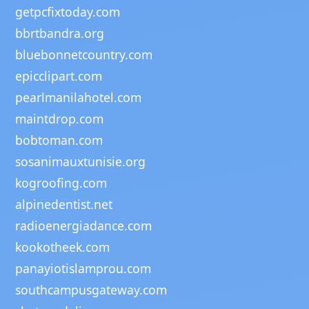
getpcfixtoday.com
bbrtbandra.org
bluebonnetcountry.com
epicclipart.com
pearlmanilahotel.com
maintdrop.com
bobtoman.com
sosanimauxtunisie.org
kogroofing.com
alpinedentist.net
radioenergiadance.com
kookotheek.com
panayiotislamprou.com
southcampusgateway.com