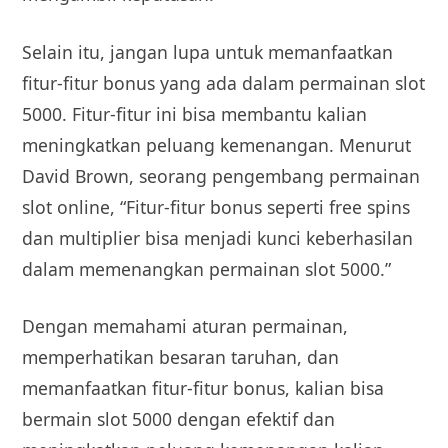
Selain itu, jangan lupa untuk memanfaatkan
fitur-fitur bonus yang ada dalam permainan slot
5000. Fitur-fitur ini bisa membantu kalian
meningkatkan peluang kemenangan. Menurut
David Brown, seorang pengembang permainan
slot online, “Fitur-fitur bonus seperti free spins
dan multiplier bisa menjadi kunci keberhasilan
dalam memenangkan permainan slot 5000.”
Dengan memahami aturan permainan,
memperhatikan besaran taruhan, dan
memanfaatkan fitur-fitur bonus, kalian bisa
bermain slot 5000 dengan efektif dan