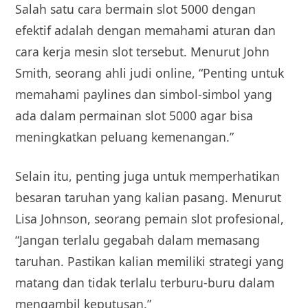
Salah satu cara bermain slot 5000 dengan
efektif adalah dengan memahami aturan dan
cara kerja mesin slot tersebut. Menurut John
Smith, seorang ahli judi online, “Penting untuk
memahami paylines dan simbol-simbol yang
ada dalam permainan slot 5000 agar bisa
meningkatkan peluang kemenangan.”
Selain itu, penting juga untuk memperhatikan
besaran taruhan yang kalian pasang. Menurut
Lisa Johnson, seorang pemain slot profesional,
“Jangan terlalu gegabah dalam memasang
taruhan. Pastikan kalian memiliki strategi yang
matang dan tidak terlalu terburu-buru dalam
mengambil keputusan.”