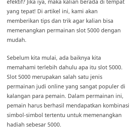
efektif? Jika iya, maka kalian berada di tempat
yang tepat! Di artikel ini, kami akan
memberikan tips dan trik agar kalian bisa
memenangkan permainan slot 5000 dengan
mudah.
Sebelum kita mulai, ada baiknya kita
memahami terlebih dahulu apa itu slot 5000.
Slot 5000 merupakan salah satu jenis
permainan judi online yang sangat populer di
kalangan para pemain. Dalam permainan ini,
pemain harus berhasil mendapatkan kombinasi
simbol-simbol tertentu untuk memenangkan
hadiah sebesar 5000.