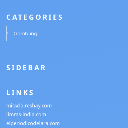
CATEGORIES
Gambling
SIDEBAR
LINKS
missclaireshay.com
limras-india.com
elperiodicodelara.com