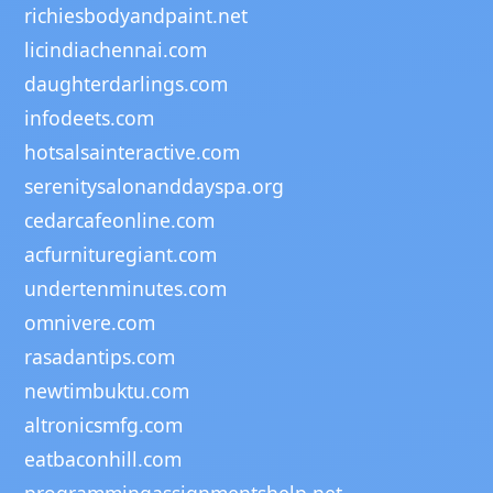
richiesbodyandpaint.net
licindiachennai.com
daughterdarlings.com
infodeets.com
hotsalsainteractive.com
serenitysalonanddayspa.org
cedarcafeonline.com
acfurnituregiant.com
undertenminutes.com
omnivere.com
rasadantips.com
newtimbuktu.com
altronicsmfg.com
eatbaconhill.com