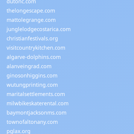
dutonc.com
thelongescape.com
mattolegrange.com
junglelodgecostarica.com
christianfestivals.org
visitcountrykitchen.com
algarve-dolphins.com
alanveingrad.com
ginosonhiggins.com
wutungprinting.com
maritalsettlements.com
milwbikeskaterental.com
baymontjacksonms.com
townofaltonany.com
pglax.org