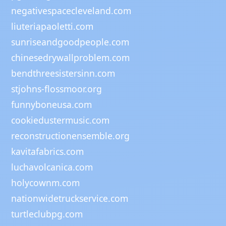
negativespacecleveland.com
liuteriapaoletti.com
sunriseandgoodpeople.com
chinesedrywallproblem.com
bendthreesistersinn.com
stjohns-flossmoor.org
funnyboneusa.com
cookiedustermusic.com
reconstructionensemble.org
kavitafabrics.com
luchavolcanica.com
holycownm.com
nationwidetruckservice.com
turtleclubpg.com