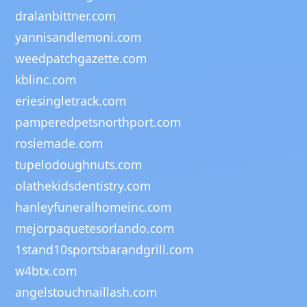
dralanbittner.com
yannisandlemoni.com
weedpatchgazette.com
kblinc.com
eriesingletrack.com
pamperedpetsnorthport.com
rosiemade.com
tupelodoughnuts.com
olathekidsdentistry.com
hanleyfuneralhomeinc.com
mejorpaquetesorlando.com
1stand10sportsbarandgrill.com
w4btx.com
angelstouchnaillash.com