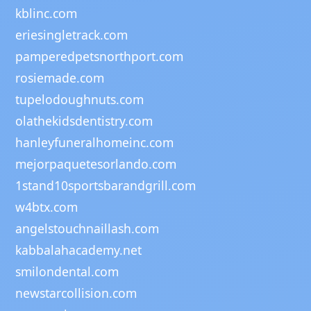
kblinc.com
eriesingletrack.com
pamperedpetsnorthport.com
rosiemade.com
tupelodoughnuts.com
olathekidsdentistry.com
hanleyfuneralhomeinc.com
mejorpaquetesorlando.com
1stand10sportsbarandgrill.com
w4btx.com
angelstouchnaillash.com
kabbalahacademy.net
smilondental.com
newstarcollision.com