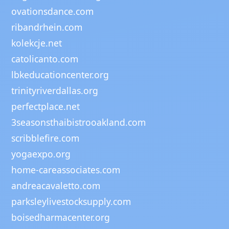
ovationsdance.com
ribandrhein.com
kolekcje.net
catolicanto.com
lbkeducationcenter.org
trinityriverdallas.org
perfectplace.net
3seasonsthaibistrooakland.com
scribblefire.com
yogaexpo.org
home-careassociates.com
andreacavaletto.com
parksleylivestocksupply.com
boisedharmacenter.org