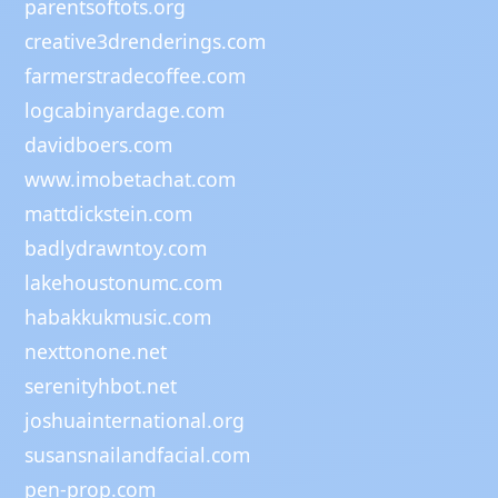
parentsoftots.org
creative3drenderings.com
farmerstradecoffee.com
logcabinyardage.com
davidboers.com
www.imobetachat.com
mattdickstein.com
badlydrawntoy.com
lakehoustonumc.com
habakkukmusic.com
nexttonone.net
serenityhbot.net
joshuainternational.org
susansnailandfacial.com
pen-prop.com