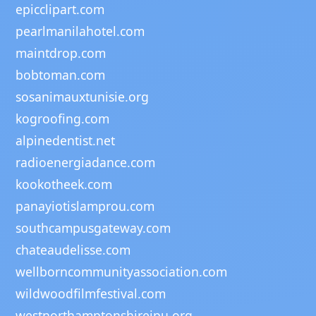
epicclipart.com
pearlmanilahotel.com
maintdrop.com
bobtoman.com
sosanimauxtunisie.org
kogroofing.com
alpinedentist.net
radioenergiadance.com
kookotheek.com
panayiotislamprou.com
southcampusgateway.com
chateaudelisse.com
wellborncommunityassociation.com
wildwoodfilmfestival.com
westnorthamptonshirejpu.org