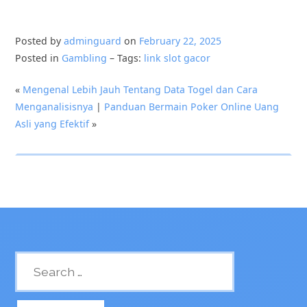
Posted by
adminguard
on
February 22, 2025
Posted in
Gambling
– Tags:
link slot gacor
«
Mengenal Lebih Jauh Tentang Data Togel dan Cara
Menganalisisnya
|
Panduan Bermain Poker Online Uang
Asli yang Efektif
»