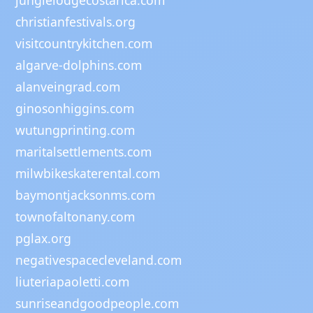
junglelodgecostarica.com
christianfestivals.org
visitcountrykitchen.com
algarve-dolphins.com
alanveingrad.com
ginosonhiggins.com
wutungprinting.com
maritalsettlements.com
milwbikeskaterental.com
baymontjacksonms.com
townofaltonany.com
pglax.org
negativespacecleveland.com
liuteriapaoletti.com
sunriseandgoodpeople.com