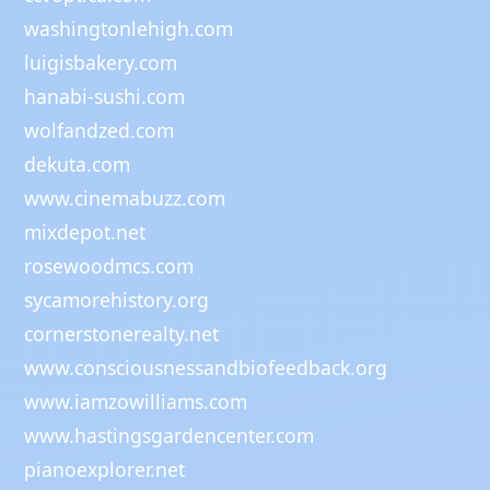
washingtonlehigh.com
luigisbakery.com
hanabi-sushi.com
wolfandzed.com
dekuta.com
www.cinemabuzz.com
mixdepot.net
rosewoodmcs.com
sycamorehistory.org
cornerstonerealty.net
www.consciousnessandbiofeedback.org
www.iamzowilliams.com
www.hastingsgardencenter.com
pianoexplorer.net