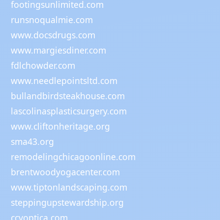
footingsunlimited.com
runsnoqualmie.com
www.docsdrugs.com
www.margiesdiner.com
fdlchowder.com
www.needlepointsltd.com
bullandbirdsteakhouse.com
lascolinasplasticsurgery.com
www.cliftonheritage.org
sma43.org
remodelingchicagoonline.com
brentwoodyogacenter.com
www.tiptonlandscaping.com
steppingupstewardship.org
ccvoptica.com