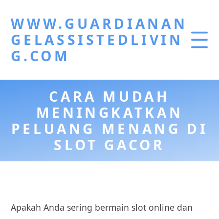
WWW.GUARDIANAN
GELASSISTEDLIVIN
G.COM
CARA MUDAH
MENINGKATKAN
PELUANG MENANG DI
SLOT GACOR
Apakah Anda sering bermain slot online dan