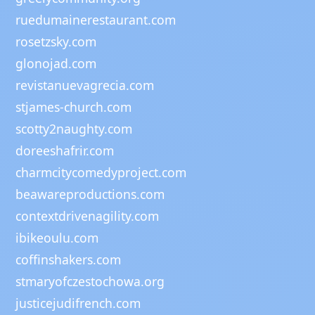
ruedumainerestaurant.com
rosetzsky.com
glonojad.com
revistanuevagrecia.com
stjames-church.com
scotty2naughty.com
doreeshafrir.com
charmcitycomedyproject.com
beawareproductions.com
contextdrivenagility.com
ibikeoulu.com
coffinshakers.com
stmaryofczestochowa.org
justicejudifrench.com