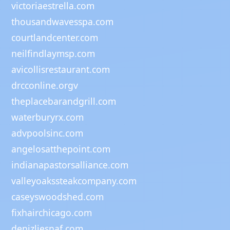
victoriaestrella.com
thousandwavesspa.com
courtlandcenter.com
neilfindlaymsp.com
avicollisrestaurant.com
drcconline.org
v
theplacebarandgrill.com
waterburyrx.com
advpoolsinc.com
angelosatthepoint.com
indianapastorsalliance.com
valleyoakssteakcompany.com
caseyswoodshed.com
fixhairchicago.com
denizliesnaf.com