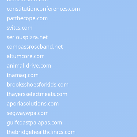
constitutionconferences.com
patthecope.com
svitcs.com
seriouspizza.net
compassroseband.net
altumcore.com
animal-drive.com
tnamag.com
brooksshoesforkids.com
thayersselectmeats.com
aporiasolutions.com
segwaywpa.com
gulfcoastpalapas.com
thebridgehealthclinics.com