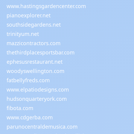
www.hastingsgardencenter.com
pianoexplorer.net
southsidegardens.net
trinityum.net
mazzicontractors.com
thethirdplacesportsbar.com
ephesusrestaurant.net
woodyswellington.com
fatbellyfreds.com
www.elpatiodesigns.com
hudsonquarteryork.com
fibota.com
www.cdgerba.com
parunocentraldemusica.com