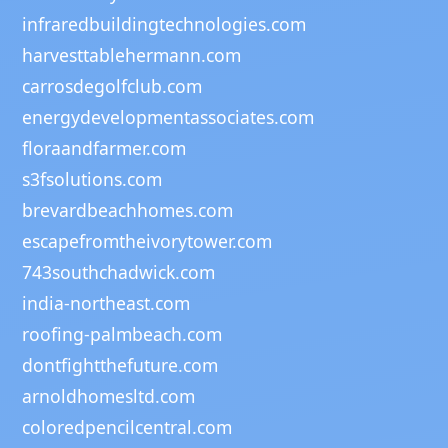
infraredbuildingtechnologies.com
harvesttablehermann.com
carrosdegolfclub.com
energydevelopmentassociates.com
floraandfarmer.com
s3fsolutions.com
brevardbeachhomes.com
escapefromtheivorytower.com
743southchadwick.com
india-northeast.com
roofing-palmbeach.com
dontfightthefuture.com
arnoldhomesltd.com
coloredpencilcentral.com