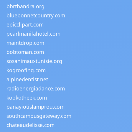
bbrtbandra.org
bluebonnetcountry.com
epicclipart.com
pearlmanilahotel.com
maintdrop.com
bobtoman.com
sosanimauxtunisie.org
kogroofing.com
alpinedentist.net
radioenergiadance.com
kookotheek.com
panayiotislamprou.com
southcampusgateway.com
chateaudelisse.com