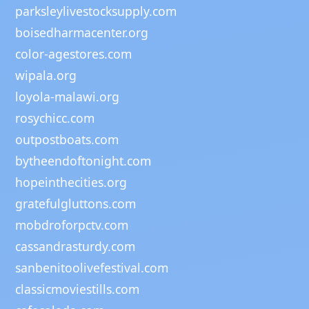
parksleylivestocksupply.com
boisedharmacenter.org
color-agestores.com
wipala.org
loyola-malawi.org
rosychicc.com
outpostboats.com
bytheendoftonight.com
hopeinthecities.org
gratefulgluttons.com
mobdroforpctv.com
cassandrasturdy.com
sanbenitoolivefestival.com
classicmoviestills.com