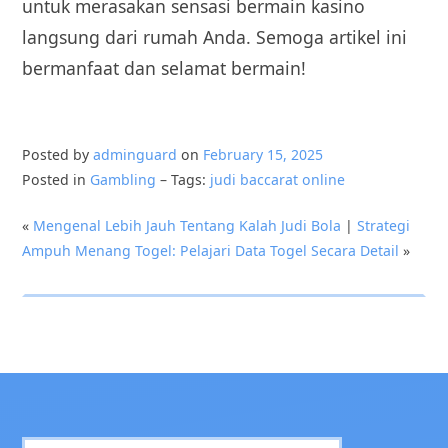
untuk merasakan sensasi bermain kasino
langsung dari rumah Anda. Semoga artikel ini
bermanfaat dan selamat bermain!
Posted by
adminguard
on
February 15, 2025
Posted in
Gambling
– Tags:
judi baccarat online
«
Mengenal Lebih Jauh Tentang Kalah Judi Bola
|
Strategi
Ampuh Menang Togel: Pelajari Data Togel Secara Detail
»