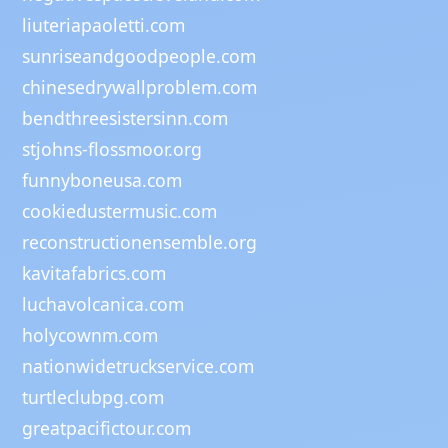
liuteriapaoletti.com
sunriseandgoodpeople.com
chinesedrywallproblem.com
bendthreesistersinn.com
stjohns-flossmoor.org
funnyboneusa.com
cookiedustermusic.com
reconstructionensemble.org
kavitafabrics.com
luchavolcanica.com
holycownm.com
nationwidetruckservice.com
turtleclubpg.com
greatpacifictour.com