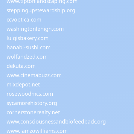
www.tiptonlandscaping.com
steppingupstewardship.org
ccvoptica.com
washingtonlehigh.com
luigisbakery.com
hanabi-sushi.com
wolfandzed.com
dekuta.com
www.cinemabuzz.com
mixdepot.net
rosewoodmcs.com
sycamorehistory.org
cornerstonerealty.net
www.consciousnessandbiofeedback.org
www.iamzowilliams.com