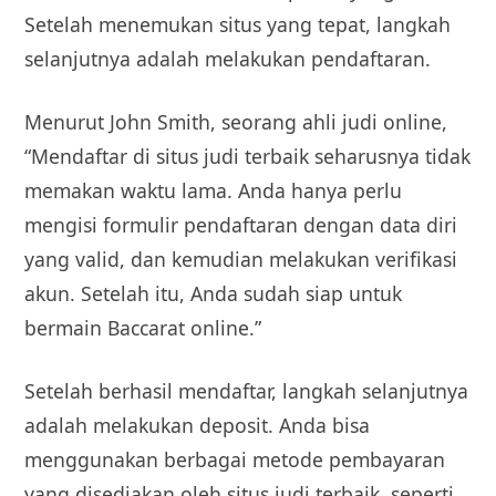
Setelah menemukan situs yang tepat, langkah
selanjutnya adalah melakukan pendaftaran.
Menurut John Smith, seorang ahli judi online,
“Mendaftar di situs judi terbaik seharusnya tidak
memakan waktu lama. Anda hanya perlu
mengisi formulir pendaftaran dengan data diri
yang valid, dan kemudian melakukan verifikasi
akun. Setelah itu, Anda sudah siap untuk
bermain Baccarat online.”
Setelah berhasil mendaftar, langkah selanjutnya
adalah melakukan deposit. Anda bisa
menggunakan berbagai metode pembayaran
yang disediakan oleh situs judi terbaik, seperti