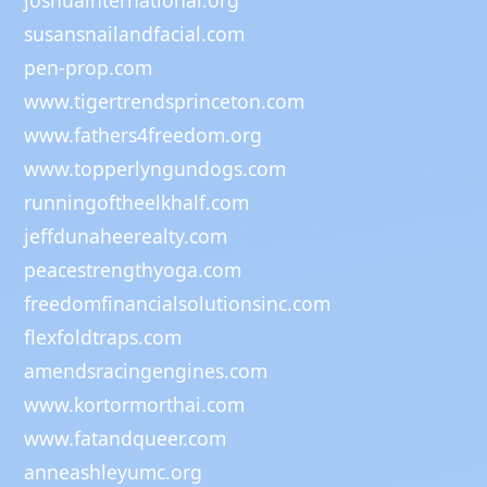
joshuainternational.org
susansnailandfacial.com
pen-prop.com
www.tigertrendsprinceton.com
www.fathers4freedom.org
www.topperlyngundogs.com
runningoftheelkhalf.com
jeffdunaheerealty.com
peacestrengthyoga.com
freedomfinancialsolutionsinc.com
flexfoldtraps.com
amendsracingengines.com
www.kortormorthai.com
www.fatandqueer.com
anneashleyumc.org