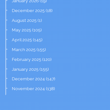
January 2026
(19)
December 2025
(18)
August 2025
(1)
May 2025
(105)
April 2025
(145)
March 2025
(155)
February 2025
(120)
January 2025
(155)
December 2024
(147)
November 2024
(138)