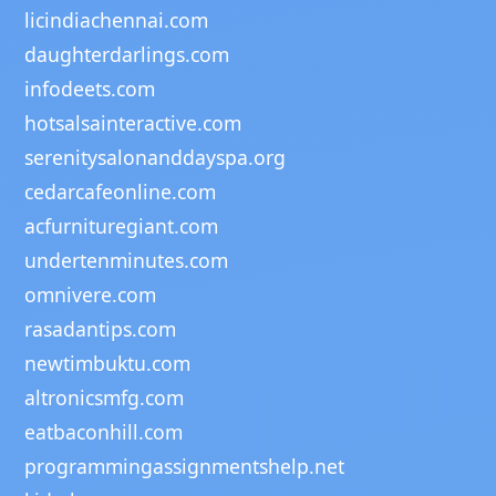
licindiachennai.com
daughterdarlings.com
infodeets.com
hotsalsainteractive.com
serenitysalonanddayspa.org
cedarcafeonline.com
acfurnituregiant.com
undertenminutes.com
omnivere.com
rasadantips.com
newtimbuktu.com
altronicsmfg.com
eatbaconhill.com
programmingassignmentshelp.net