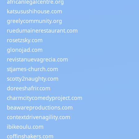
africanlegalcentre.org
katsusushihouse.com
greelycommunity.org
ruedumainerestaurant.com
rosetzsky.com
glonojad.com
revistanuevagrecia.com
stjames-church.com
scotty2naughty.com
doreeshafrir.com
charmcitycomedyproject.com
beawareproductions.com
contextdrivenagility.com
ibikeoulu.com
coffinshakers.com