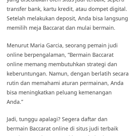
transfer bank, kartu kredit, atau dompet digital.
Setelah melakukan deposit, Anda bisa langsung
memilih meja Baccarat dan mulai bermain.
Menurut Maria Garcia, seorang pemain judi
online berpengalaman, “Bermain Baccarat
online memang membutuhkan strategi dan
keberuntungan. Namun, dengan berlatih secara
rutin dan memahami aturan permainan, Anda
bisa meningkatkan peluang kemenangan
Anda.”
Jadi, tunggu apalagi? Segera daftar dan
bermain Baccarat online di situs judi terbaik