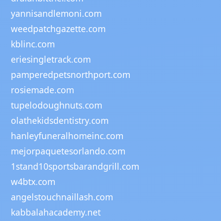
yannisandlemoni.com
weedpatchgazette.com
kblinc.com
eriesingletrack.com
pamperedpetsnorthport.com
rosiemade.com
tupelodoughnuts.com
olathekidsdentistry.com
hanleyfuneralhomeinc.com
mejorpaquetesorlando.com
1stand10sportsbarandgrill.com
w4btx.com
angelstouchnaillash.com
kabbalahacademy.net