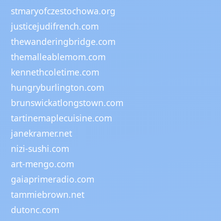
stmaryofczestochowa.org
justicejudifrench.com
thewanderingbridge.com
themalleablemom.com
kennethcoletime.com
hungryburlington.com
brunswickatlongstown.com
tartinemaplecuisine.com
janekramer.net
nizi-sushi.com
art-mengo.com
gaiaprimeradio.com
tammiebrown.net
dutonc.com