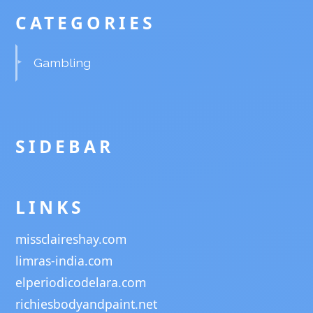
CATEGORIES
Gambling
SIDEBAR
LINKS
missclaireshay.com
limras-india.com
elperiodicodelara.com
richiesbodyandpaint.net