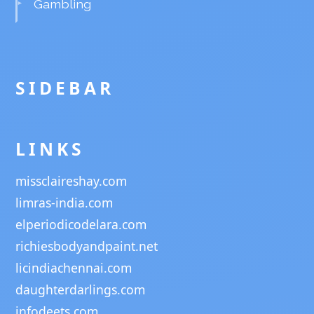
Gambling
SIDEBAR
LINKS
missclaireshay.com
limras-india.com
elperiodicodelara.com
richiesbodyandpaint.net
licindiachennai.com
daughterdarlings.com
infodeets.com