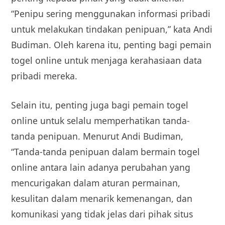
“Penipu sering menggunakan informasi pribadi
untuk melakukan tindakan penipuan,” kata Andi
Budiman. Oleh karena itu, penting bagi pemain
togel online untuk menjaga kerahasiaan data
pribadi mereka.
Selain itu, penting juga bagi pemain togel
online untuk selalu memperhatikan tanda-
tanda penipuan. Menurut Andi Budiman,
“Tanda-tanda penipuan dalam bermain togel
online antara lain adanya perubahan yang
mencurigakan dalam aturan permainan,
kesulitan dalam menarik kemenangan, dan
komunikasi yang tidak jelas dari pihak situs