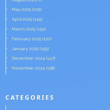
May 2025
(105)
April 2025
(145)
March 2025
(155)
February 2025
(120)
January 2025
(155)
December 2024
(147)
November 2024
(138)
CATEGORIES