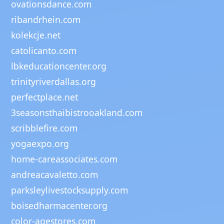
ovationsdance.com
ribandrhein.com
kolekcje.net
catolicanto.com
lbkeducationcenter.org
trinityriverdallas.org
perfectplace.net
3seasonsthaibistrooakland.com
scribblefire.com
yogaexpo.org
home-careassociates.com
andreacavaletto.com
parksleylivestocksupply.com
boisedharmacenter.org
color-agestores.com