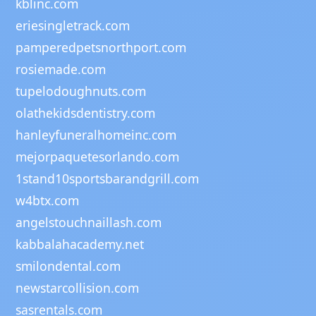
kblinc.com
eriesingletrack.com
pamperedpetsnorthport.com
rosiemade.com
tupelodoughnuts.com
olathekidsdentistry.com
hanleyfuneralhomeinc.com
mejorpaquetesorlando.com
1stand10sportsbarandgrill.com
w4btx.com
angelstouchnaillash.com
kabbalahacademy.net
smilondental.com
newstarcollision.com
sasrentals.com