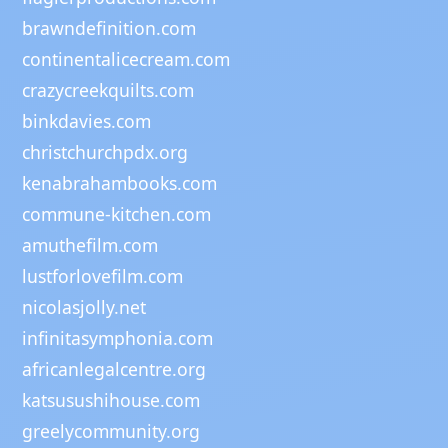
brawndefinition.com
continentalicecream.com
crazycreekquilts.com
binkdavies.com
christchurchpdx.org
kenabrahambooks.com
commune-kitchen.com
amuthefilm.com
lustforlovefilm.com
nicolasjolly.net
infinitasymphonia.com
africanlegalcentre.org
katsusushihouse.com
greelycommunity.org