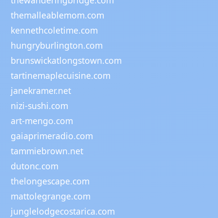
thewanderingbridge.com
themalleablemom.com
kennethcoletime.com
hungryburlington.com
brunswickatlongstown.com
tartinemaplecuisine.com
janekramer.net
nizi-sushi.com
art-mengo.com
gaiaprimeradio.com
tammiebrown.net
dutonc.com
thelongescape.com
mattolegrange.com
junglelodgecostarica.com