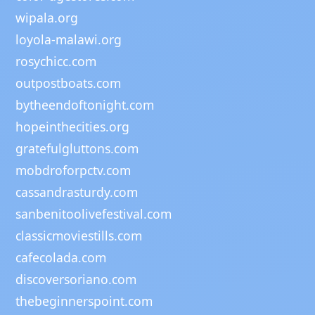
wipala.org
loyola-malawi.org
rosychicc.com
outpostboats.com
bytheendoftonight.com
hopeinthecities.org
gratefulgluttons.com
mobdroforpctv.com
cassandrasturdy.com
sanbenitoolivefestival.com
classicmoviestills.com
cafecolada.com
discoversoriano.com
thebeginnerspoint.com