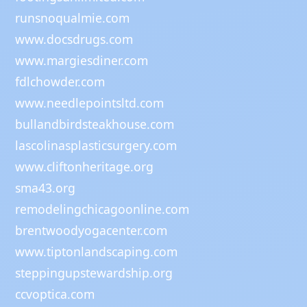
runsnoqualmie.com
www.docsdrugs.com
www.margiesdiner.com
fdlchowder.com
www.needlepointsltd.com
bullandbirdsteakhouse.com
lascolinasplasticsurgery.com
www.cliftonheritage.org
sma43.org
remodelingchicagoonline.com
brentwoodyogacenter.com
www.tiptonlandscaping.com
steppingupstewardship.org
ccvoptica.com