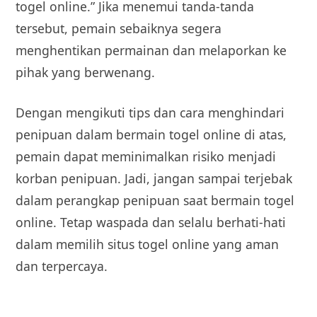
togel online.” Jika menemui tanda-tanda
tersebut, pemain sebaiknya segera
menghentikan permainan dan melaporkan ke
pihak yang berwenang.
Dengan mengikuti tips dan cara menghindari
penipuan dalam bermain togel online di atas,
pemain dapat meminimalkan risiko menjadi
korban penipuan. Jadi, jangan sampai terjebak
dalam perangkap penipuan saat bermain togel
online. Tetap waspada dan selalu berhati-hati
dalam memilih situs togel online yang aman
dan terpercaya.