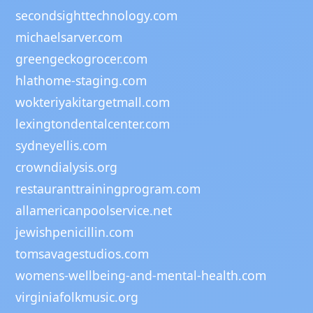
secondsighttechnology.com
michaelsarver.com
greengeckogrocer.com
hlathome-staging.com
wokteriyakitargetmall.com
lexingtondentalcenter.com
sydneyellis.com
crowndialysis.org
restauranttrainingprogram.com
allamericanpoolservice.net
jewishpenicillin.com
tomsavagestudios.com
womens-wellbeing-and-mental-health.com
virginiafolkmusic.org