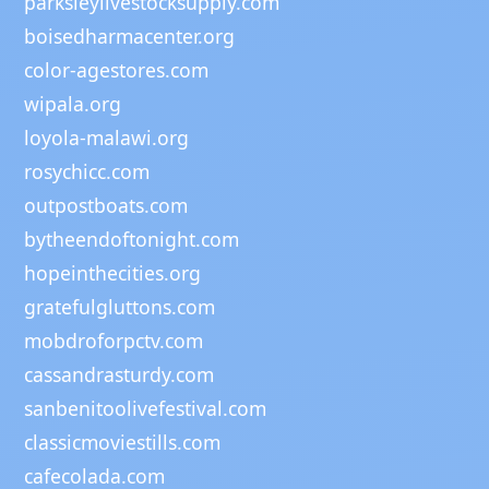
parksleylivestocksupply.com
boisedharmacenter.org
color-agestores.com
wipala.org
loyola-malawi.org
rosychicc.com
outpostboats.com
bytheendoftonight.com
hopeinthecities.org
gratefulgluttons.com
mobdroforpctv.com
cassandrasturdy.com
sanbenitoolivefestival.com
classicmoviestills.com
cafecolada.com