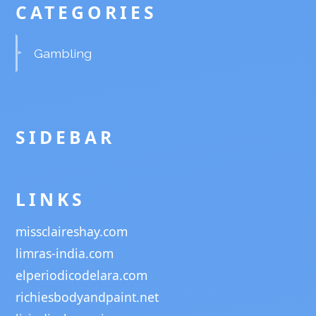
CATEGORIES
Gambling
SIDEBAR
LINKS
missclaireshay.com
limras-india.com
elperiodicodelara.com
richiesbodyandpaint.net