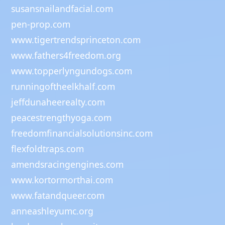
susansnailandfacial.com
pen-prop.com
www.tigertrendsprinceton.com
www.fathers4freedom.org
www.topperlyngundogs.com
runningoftheelkhalf.com
jeffdunaheerealty.com
peacestrengthyoga.com
freedomfinancialsolutionsinc.com
flexfoldtraps.com
amendsracingengines.com
www.kortormorthai.com
www.fatandqueer.com
anneashleyumc.org