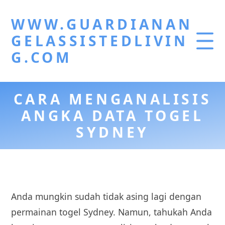
WWW.GUARDIANAN
GELASSISTEDLIVIN
G.COM
CARA MENGANALISIS
ANGKA DATA TOGEL
SYDNEY
Anda mungkin sudah tidak asing lagi dengan
permainan togel Sydney. Namun, tahukah Anda