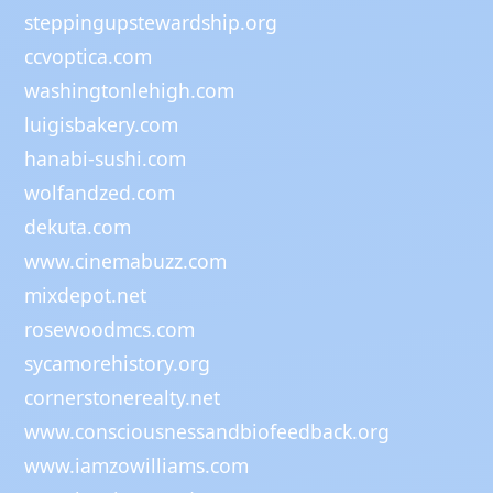
steppingupstewardship.org
ccvoptica.com
washingtonlehigh.com
luigisbakery.com
hanabi-sushi.com
wolfandzed.com
dekuta.com
www.cinemabuzz.com
mixdepot.net
rosewoodmcs.com
sycamorehistory.org
cornerstonerealty.net
www.consciousnessandbiofeedback.org
www.iamzowilliams.com