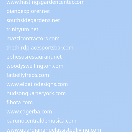
www.hastingsgardencenter.com
pianoexplorer.net
southsidegardens.net
trinityum.net
mazzicontractors.com
thethirdplacesportsbar.com
ephesusrestaurant.net
woodyswellington.com
fatbellyfreds.com
www.elpatiodesigns.com
hudsonquarteryork.com
fibota.com
www.cdgerba.com
parunocentraldemusica.com
www.guardianangelassistedliving.com