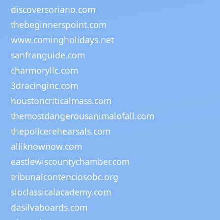
discoversoriano.com
thebeginnerspoint.com
www.comingholidays.net
sanfranguide.com
charmoryllc.com
3dracinginc.com
houstoncriticalmass.com
themostdangerousanimalofall.com
thepolicerehearsals.com
alliknownow.com
eastlewiscountychamber.com
tribunalcontenciosobc.org
sloclassicalacademy.com
dasilvaboards.com