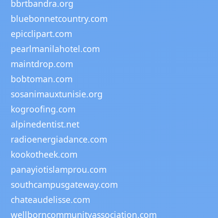
bbrtbandra.org
bluebonnetcountry.com
epicclipart.com
pearlmanilahotel.com
maintdrop.com
bobtoman.com
sosanimauxtunisie.org
kogroofing.com
alpinedentist.net
radioenergiadance.com
kookotheek.com
panayiotislamprou.com
southcampusgateway.com
chateaudelisse.com
wellborncommunityassociation.com