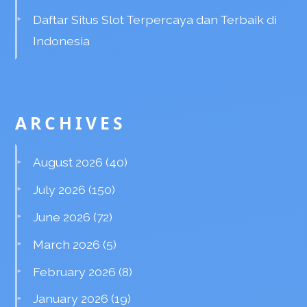
Daftar Situs Slot Terpercaya dan Terbaik di
Indonesia
ARCHIVES
August 2026
(40)
July 2026
(150)
June 2026
(72)
March 2026
(5)
February 2026
(8)
January 2026
(19)