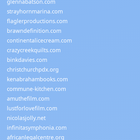
glennabatson.com
strayhornmarina.com
flaglerproductions.com
brawndefinition.com
continentalicecream.com
crazycreekquilts.com
binkdavies.com
christchurchpdx.org
kenabrahambooks.com
commune-kitchen.com
amuthefilm.com
lustforlovefilm.com
nicolasjolly.net
infinitasymphonia.com
africanlegalcentre.org