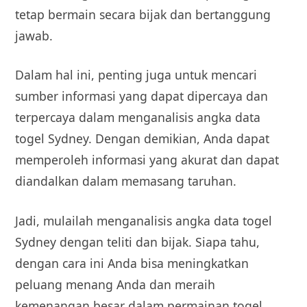
tetap bermain secara bijak dan bertanggung
jawab.
Dalam hal ini, penting juga untuk mencari
sumber informasi yang dapat dipercaya dan
terpercaya dalam menganalisis angka data
togel Sydney. Dengan demikian, Anda dapat
memperoleh informasi yang akurat dan dapat
diandalkan dalam memasang taruhan.
Jadi, mulailah menganalisis angka data togel
Sydney dengan teliti dan bijak. Siapa tahu,
dengan cara ini Anda bisa meningkatkan
peluang menang Anda dan meraih
kemenangan besar dalam permainan togel