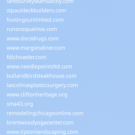
landsurveyskansascity.com
stpauldeckbuilders.com
footingsunlimited.com
runsnoqualmie.com
www.docsdrugs.com
www.margiesdiner.com
fdlchowder.com
www.needlepointsltd.com
bullandbirdsteakhouse.com
lascolinasplasticsurgery.com
www.cliftonheritage.org
sma43.org
remodelingchicagoonline.com
brentwoodyogacenter.com
www.tiptonlandscaping.com