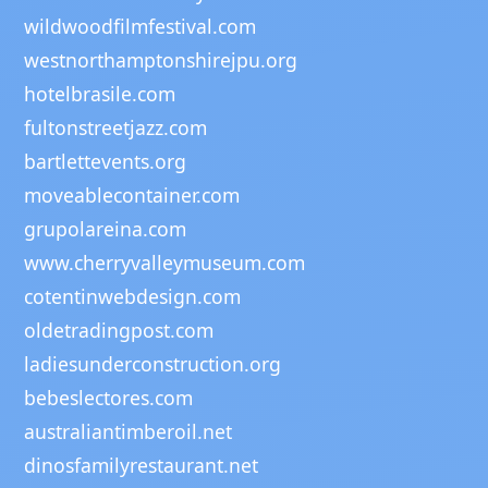
wildwoodfilmfestival.com
westnorthamptonshirejpu.org
hotelbrasile.com
fultonstreetjazz.com
bartlettevents.org
moveablecontainer.com
grupolareina.com
www.cherryvalleymuseum.com
cotentinwebdesign.com
oldetradingpost.com
ladiesunderconstruction.org
bebeslectores.com
australiantimberoil.net
dinosfamilyrestaurant.net