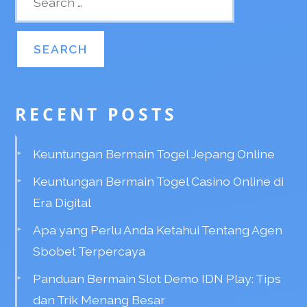
RECENT POSTS
Keuntungan Bermain Togel Jepang Online
Keuntungan Bermain Togel Casino Online di
Era Digital
Apa yang Perlu Anda Ketahui Tentang Agen
Sbobet Terpercaya
Panduan Bermain Slot Demo IDN Play: Tips
dan Trik Menang Besar