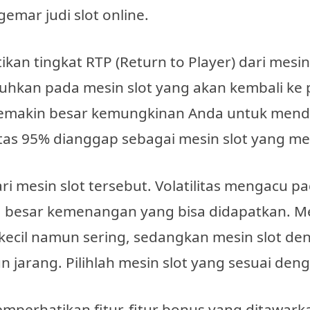
mar judi slot online.
an tingkat RTP (Return to Player) dari mesi
uhkan pada mesin slot yang akan kembali ke 
, semakin besar kemungkinan Anda untuk me
i atas 95% dianggap sebagai mesin slot yang 
 dari mesin slot tersebut. Volatilitas mengacu 
sar kemenangan yang bisa didapatkan. Mesi
il namun sering, sedangkan mesin slot denga
arang. Pilihlah mesin slot yang sesuai den
mperhatikan fitur-fitur bonus yang ditawarkan