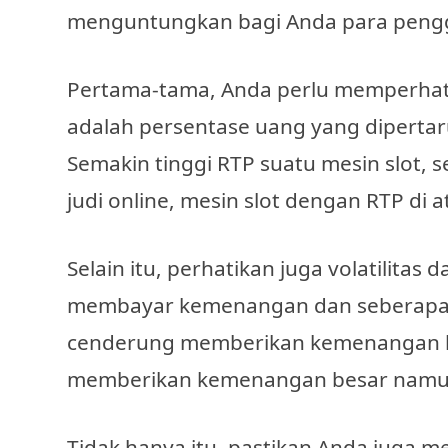
menguntungkan bagi Anda para pengge
Pertama-tama, Anda perlu memperhatik
adalah persentase uang yang dipertar
Semakin tinggi RTP suatu mesin slot
judi online, mesin slot dengan RTP d
Selain itu, perhatikan juga volatilitas
membayar kemenangan dan seberapa be
cenderung memberikan kemenangan kec
memberikan kemenangan besar namun j
Tidak hanya itu, pastikan Anda juga me