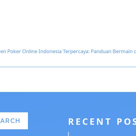
en Poker Online Indonesia Terpercaya: Panduan Bermain
RECENT PO