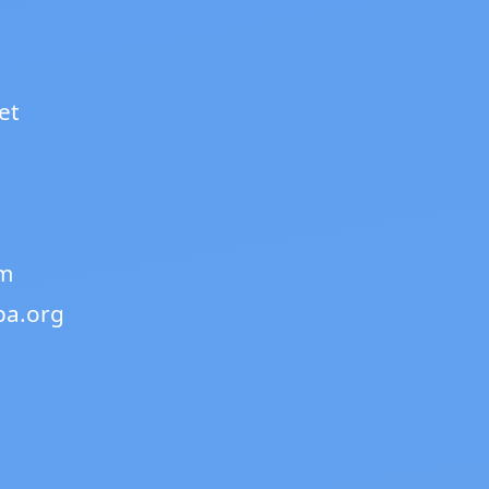
et
om
pa.org